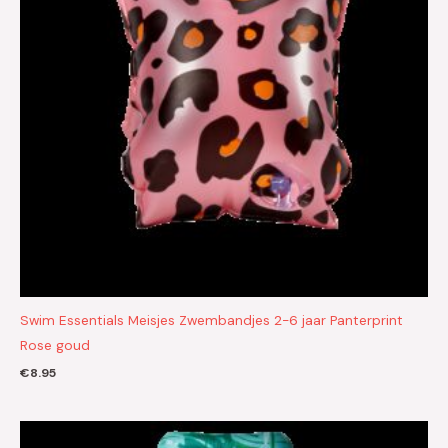
Swim Essentials Meisjes Zwembandjes 2-6 jaar Panterprint
Rose goud
€
8.95