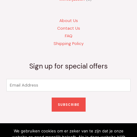
About Us
Contact Us
FAQ
Shipping Policy
Sign up for special offers
E
m
a
SUBSCRIBE
i
l
*
We gebruiken cookies om er zeker van te zijn dat je onze