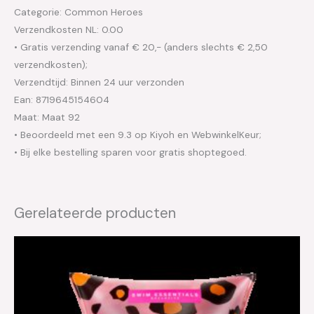
Categorie: Common Heroes
Verzendkosten NL: 0.00
• Gratis verzending vanaf € 20,- (anders slechts € 2,50
verzendkosten);
Verzendtijd: Binnen 24 uur verzonden
Ean: 8719645154604
Maat: Maat 92
• Beoordeeld met een 9.3 op Kiyoh en WebwinkelKeur;
• Bij elke bestelling sparen voor gratis shoptegoed.
Gerelateerde producten