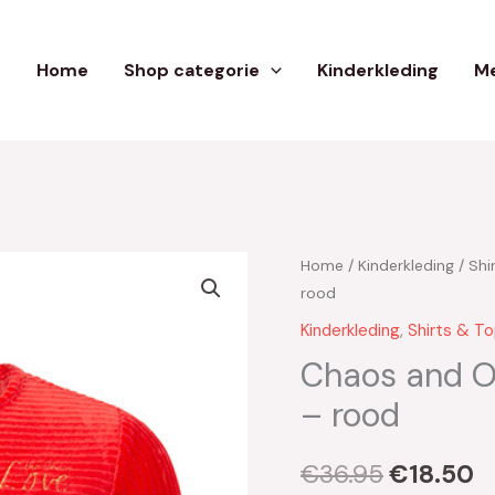
Home
Shop categorie
Kinderkleding
Me
Home
/
Kinderkleding
/
Shi
Oorspron
H
rood
prijs
pr
Kinderkleding
,
Shirts & T
was:
is
Chaos and Or
– rood
€36.95.
€
€
36.95
€
18.50