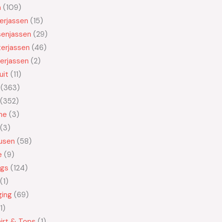
n
109
kerjassen
15
senjassen
29
erjassen
46
erjassen
2
uit
11
363
352
ne
3
3
usen
58
e
9
ngs
124
1
ging
69
1
irt & Tops
1