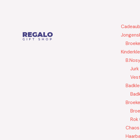
Cadeau
Jongensk
Broek
Kinderkl
B.Nos
Jurk
Ves
Badkle
Badk
Broek
Bro
Rok
Chaos
Haarb