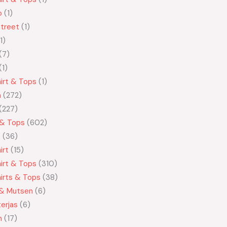
o
1
treet
1
1
7
1
irt & Tops
1
n
272
227
 & Tops
602
t
36
irt
15
irt & Tops
310
irts & Tops
38
 & Mutsen
6
erjas
6
n
17