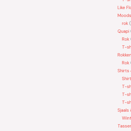
Like Fl
Moods
rok
Quapi
Rok
T-sh
Rokke
Rok
Shirts
Shir
T-sh
T-sh
T-sh
Sjaals
Wint
Tasse