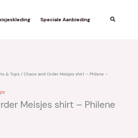
Zoeken
isjeskleding
Speciale Aanbieding
rts & Tops
/ Chaos and Order Meisjes shirt – Philene –
kelijke
uidige
ijs
ops
:
der Meisjes shirt – Philene
18.50.