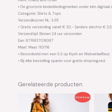
• De grootste kinderkledingmerken onder één digitaal 
Categorie: Shirts & Tops
Verzendkosten NL: 3.95
• Gratis verzending vanaf € 20,- (anders slechts € 2,
Verzendtijd: Binnen 24 uur verzonden
Ean: 8719837018387
Maat: Maat 110/116
• Beoordeeld met een 9.3 op Kiyoh en WebwinkelKeur;
• Bij elke bestelling sparen voor gratis shoptegoed.
Gerelateerde producten
Oorspronkelijke
Huidige
Oo
Uitverkoop!
prijs
prijs
pri
was:
is:
wa
€49.95.
€25.00.
€4