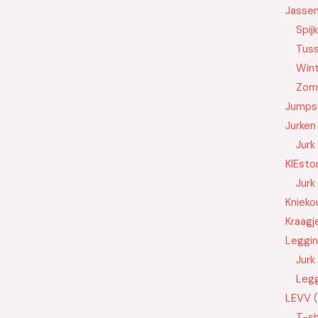
Jasse
Spij
Tus
Wint
Zom
Jumps
Jurken
Jurk
KIEsto
Jurk
Knieko
Kraagj
Leggi
Jurk
Leg
LEVV
T-sh