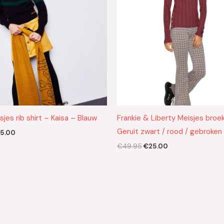
sjes rib shirt – Kaisa – Blauw
Frankie & Liberty Meisjes broek
Geruit zwart / rood / gebroken
5.00
€
49.95
€
25.00