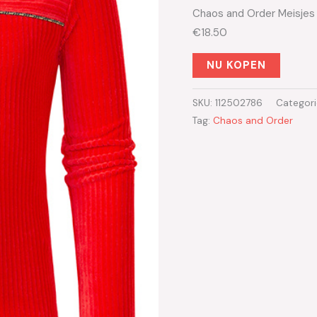
Chaos and Order Meisjes s
€18.50
NU KOPEN
SKU:
112502786
Categor
Tag:
Chaos and Order