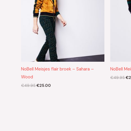
NoBell Meisjes flair broek – Sahara –
NoBell Mei
Wood
€
49.95
€
2
€
49.95
€
25.00