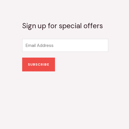
Sign up for special offers
E
m
a
SUBSCRIBE
i
l
*