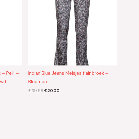
 – Pelli –
Indian Blue Jeans Meisjes flair broek –
 wit
Bloemen
€
39.99
€
20.00