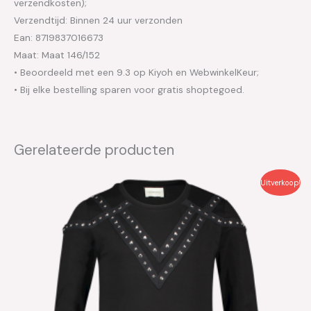
verzendkosten);
Verzendtijd: Binnen 24 uur verzonden
Ean: 8719837016673
Maat: Maat 146/152
• Beoordeeld met een 9.3 op Kiyoh en WebwinkelKeur;
• Bij elke bestelling sparen voor gratis shoptegoed.
Gerelateerde producten
Oorspronkelijke
Huidige
Uitverkoop!
prijs
prijs
was:
is:
€49.95.
€25.00.