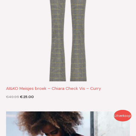
AI&KO Meisjes broek – Chiara Check Vis – Curry
€
49.95
€
25.00
Oorspronkelijke
Huidige
Uitverkoop!
prijs
prijs
was:
is:
€44.99.
€22.50.