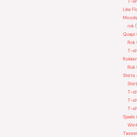
T-sh
Like Fl
Moods
rok
Quapi
Rok
T-sh
Rokke
Rok
Shirts
Shir
T-sh
T-sh
T-sh
Sjaals
Wint
Tasse