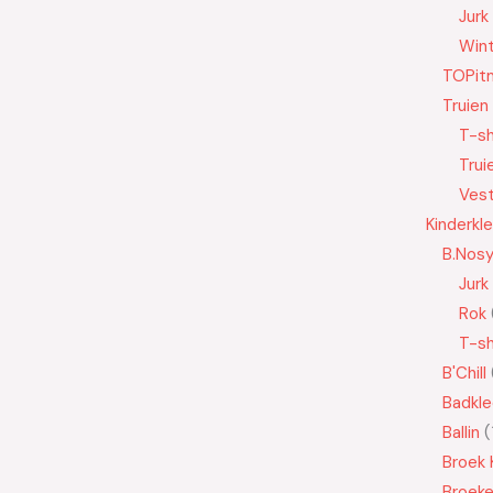
Jurk
Wint
TOPit
Truien
T-sh
Trui
Ves
Kinderkl
B.Nos
Jurk
Rok
T-sh
B'Chill
Badkle
Ballin
Broek 
Broek