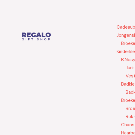
Cadeau
Jongensk
Broek
Kinderkl
B.Nos
Jurk
Ves
Badkle
Badk
Broek
Bro
Rok
Chaos
Haarb