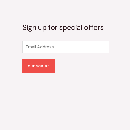
Sign up for special offers
E
m
a
SUBSCRIBE
i
l
*