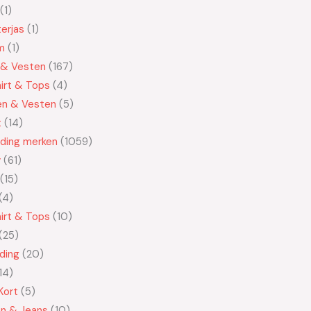
1
erjas
1
m
1
 & Vesten
167
irt & Tops
4
en & Vesten
5
t
14
eding merken
1059
y
61
15
4
irt & Tops
10
25
ding
20
14
Kort
5
en & Jeans
10