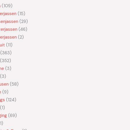
n
109
kerjassen
15
senjassen
29
erjassen
46
erjassen
2
uit
11
363
352
ne
3
3
usen
58
e
9
ngs
124
1
ging
69
1