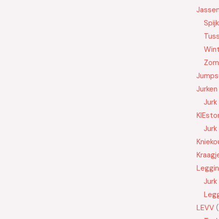
Jasse
Spij
Tus
Wint
Zom
Jumps
Jurken
Jurk
KIEsto
Jurk
Knieko
Kraagj
Leggi
Jurk
Leg
LEVV