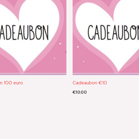
n 100 euro
Cadeaubon €10
€
10.00