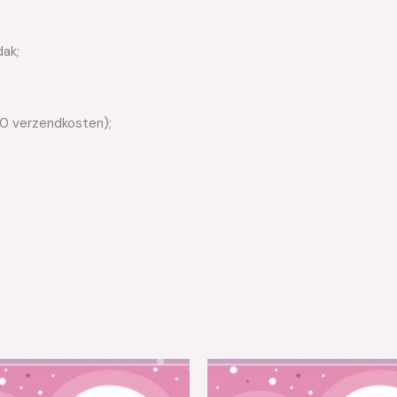
dak;
50 verzendkosten);