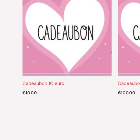
Cadeaubon 10 euro
Cadeaubo
€
10.00
€
100.00