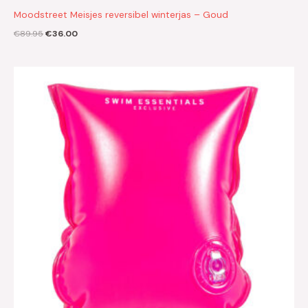
Moodstreet Meisjes reversibel winterjas – Goud
€
89.95
€
36.00