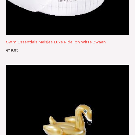
Swim Essentials Meisjes Luxe Ride-on Witte Zwaan
€
19.95