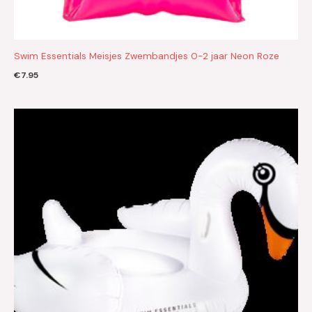
Swim Essentials Meisjes Zwembandjes 0-2 jaar Neon Roze
€
7.95