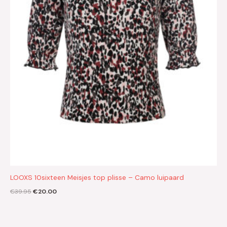
LOOXS 10sixteen Meisjes top plisse – Camo luipaard
€
39.95
€
20.00