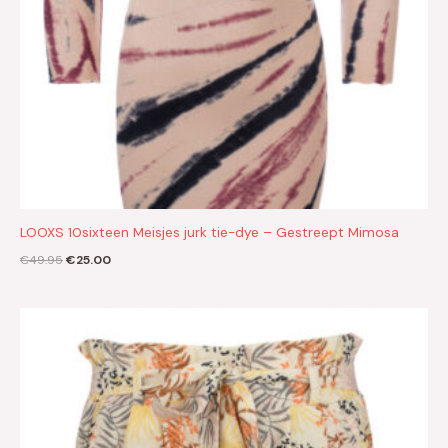
LOOXS 10sixteen Meisjes jurk tie-dye – Gestreept Mimosa
€
49.95
€
25.00