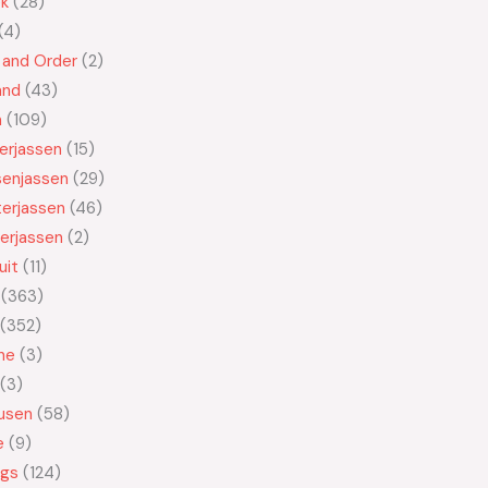
ek
28
4
 and Order
2
and
43
n
109
kerjassen
15
senjassen
29
erjassen
46
erjassen
2
uit
11
363
352
ne
3
3
usen
58
e
9
ngs
124