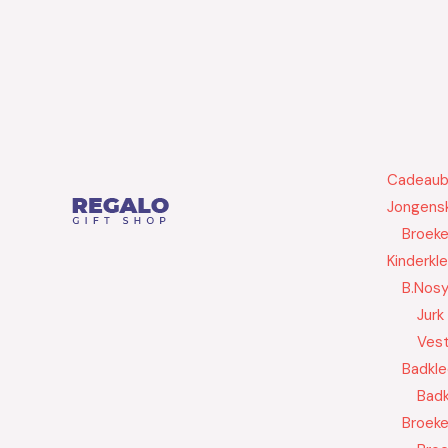
Cadeau
Jongensk
Broek
Kinderkl
B.Nos
Jurk
Ves
Badkle
Badk
Broek