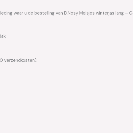
kleding waar u de bestelling van B.Nosy Meisjes winterjas lang 
dak;
50 verzendkosten);