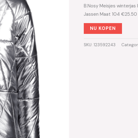
B.Nosy Meisjes winterja
Jassen Maat 104 €25.50
NU KOPEN
SKU:
123592243
Categor