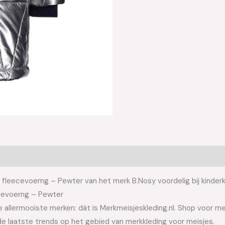
fleecevoerng – Pewter van het merk B.Nosy voordelig bij kinderk
ecevoerng – Pewter
allermooiste merken: dát is Merkmeisjeskleding.nl. Shop voor meis
e laatste trends op het gebied van merkkleding voor meisjes.