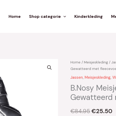
Home
Shop categorie
Kinderkleding
Me
Home
/
Meisjeskleding
/
Ja
Oorspron
H
Gewatteerd met fleecevoe
prijs
p
Jassen
,
Meisjeskleding
,
W
was:
i
B.Nosy Meisj
Gewatteerd 
€84.95.
€
€
84.95
€
25.50