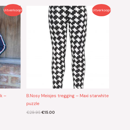
Oorspronkelijke
Huidige
Uitverkoop!
Uitverkoop!
prijs
prijs
was:
is:
€29.95.
€15.00.
ok –
B.Nosy Meisjes tregging – Maxi starwhite
puzzle
€
29.95
€
15.00