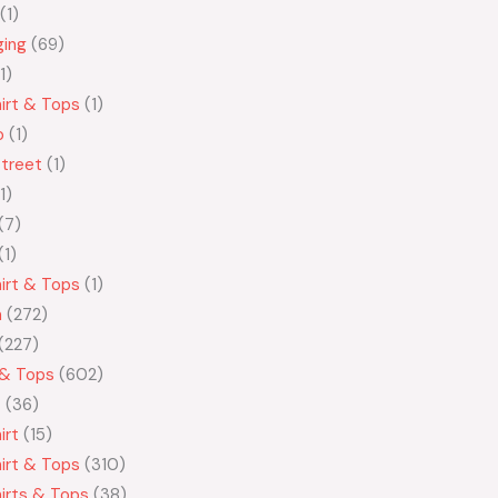
1
ging
69
1
irt & Tops
1
o
1
treet
1
1
7
1
irt & Tops
1
n
272
227
 & Tops
602
t
36
irt
15
irt & Tops
310
irts & Tops
38