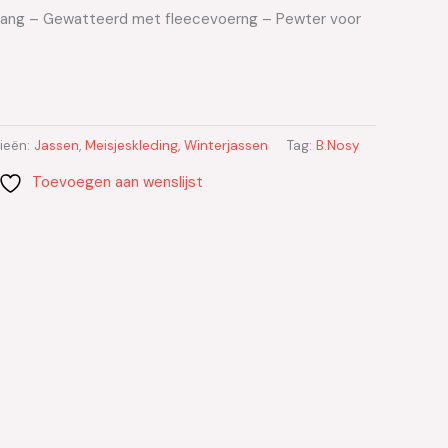
s lang – Gewatteerd met fleecevoerng – Pewter voor
ieën:
Jassen
,
Meisjeskleding
,
Winterjassen
Tag:
B.Nosy
Toevoegen aan wenslijst