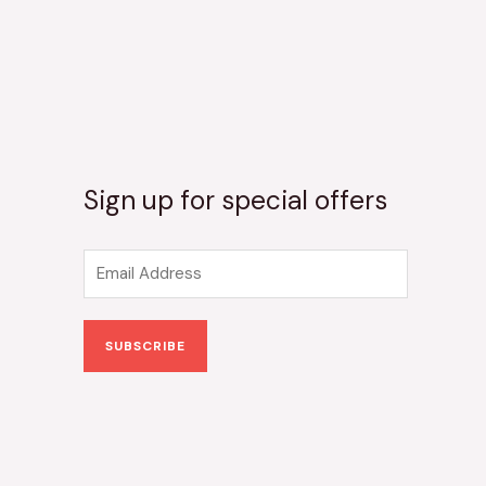
Sign up for special offers
E
m
a
SUBSCRIBE
i
l
*