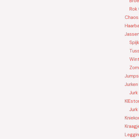
Bro
Rok
Chaos
Haarb
Jasse
Spij
Tus
Wint
Zom
Jumps
Jurken
Jurk
KIEsto
Jurk
Knieko
Kraagj
Leggi