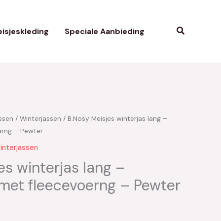
Zoeken
isjeskleding
Speciale Aanbieding
ssen
/
Winterjassen
/ B.Nosy Meisjes winterjas lang –
kelijke
uidige
rng – Pewter
rijs
interjassen
s:
es winterjas lang –
met fleecevoerng – Pewter
25.50.