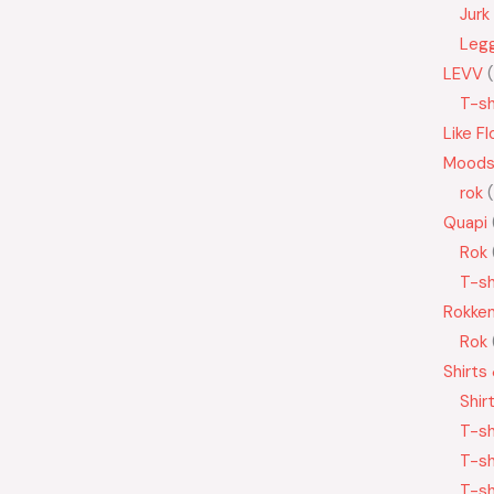
Jurk
Leg
LEVV
T-sh
Like Fl
Moods
rok
Quapi
Rok
T-sh
Rokke
Rok
Shirts
Shir
T-sh
T-sh
T-sh