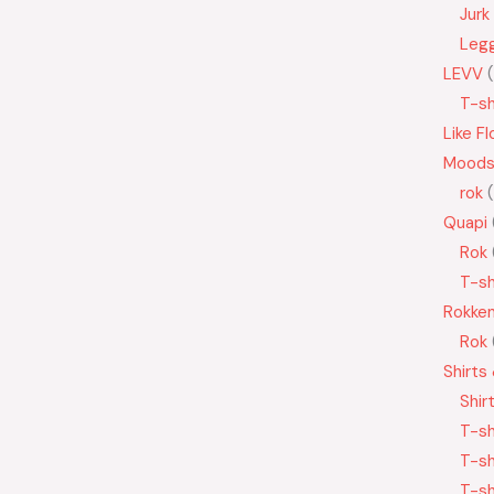
Jurk
Leg
LEVV
T-sh
Like Fl
Moods
rok
Quapi
Rok
T-sh
Rokke
Rok
Shirts
Shir
T-sh
T-sh
T-sh