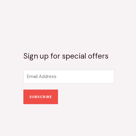
Sign up for special offers
E
m
a
SUBSCRIBE
i
l
*