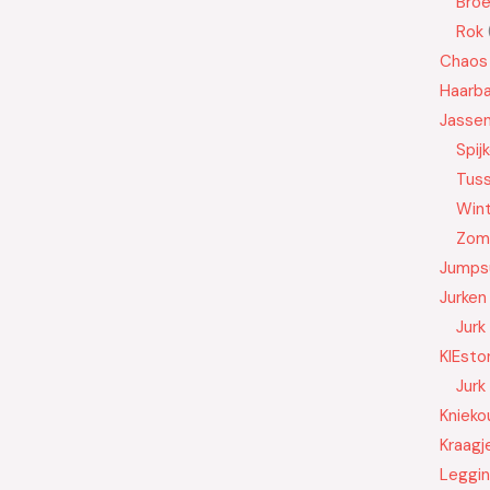
Bro
Rok
Chaos
Haarb
Jasse
Spij
Tus
Wint
Zom
Jumps
Jurken
Jurk
KIEsto
Jurk
Knieko
Kraagj
Leggi