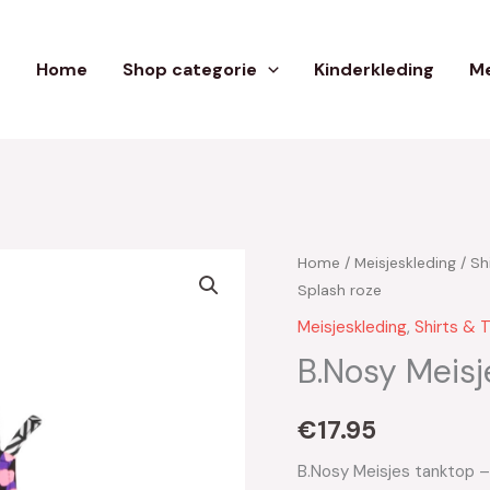
Home
Shop categorie
Kinderkleding
Me
Home
/
Meisjeskleding
/
Sh
Splash roze
Meisjeskleding
,
Shirts & 
B.Nosy Meisj
€
17.95
B.Nosy Meisjes tanktop –