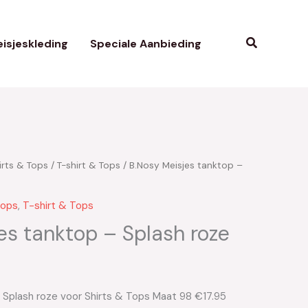
Zoeken
isjeskleding
Speciale Aanbieding
irts & Tops
/
T-shirt & Tops
/ B.Nosy Meisjes tanktop –
Tops
,
T-shirt & Tops
es tanktop – Splash roze
 Splash roze voor Shirts & Tops Maat 98 €17.95