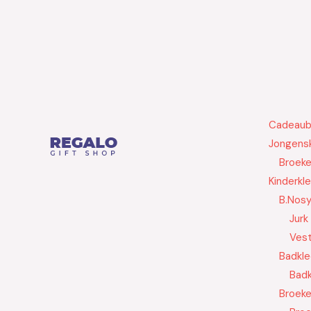
Cadeau
Jongensk
Broek
Kinderkl
B.Nos
Jurk
Ves
Badkle
Badk
Broek