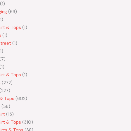
1
ging
69
1
irt & Tops
1
o
1
treet
1
1
7
1
irt & Tops
1
n
272
227
 & Tops
602
t
36
irt
15
irt & Tops
310
irts & Tops
38