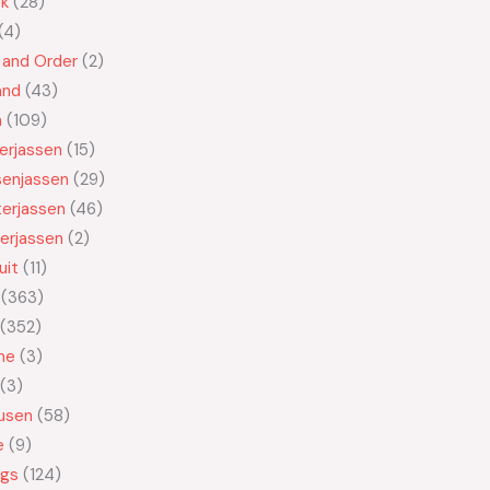
ek
28
4
 and Order
2
and
43
n
109
kerjassen
15
senjassen
29
erjassen
46
erjassen
2
uit
11
363
352
ne
3
3
usen
58
e
9
ngs
124