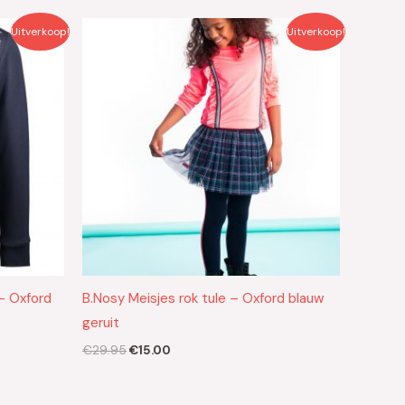
Oorspronkelijke
Huidige
Uitverkoop!
Uitverkoop!
prijs
prijs
was:
is:
€29.95.
€15.00.
– Oxford
B.Nosy Meisjes rok tule – Oxford blauw
geruit
€
29.95
€
15.00