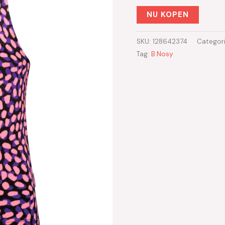
NU KOPEN
SKU:
128642374
Categor
Tag:
B.Nosy