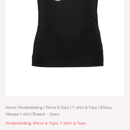
Home
/
Kinderkleding
/
Shirts & Tops
/
T-shirt & Tops
/ B.Nosy
Meisjes t-shirt ‘Breeze’ – Zwart
Kinderkleding
,
Shirts & Tops
,
T-shirt & Tops