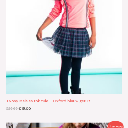
B.Nosy Meisjes rok tule – Oxford blauw geruit
€
29.95
€
15.00
Oorspronkelijke
Huidige
Uitverkoop!