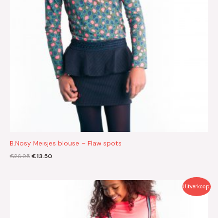
B.Nosy Meisjes blouse – Flaw spots
€
26.95
€
13.50
Oorspronkelijke
Huidige
Uitverkoop!
prijs
prijs
was:
is:
€29.95.
€15.00.