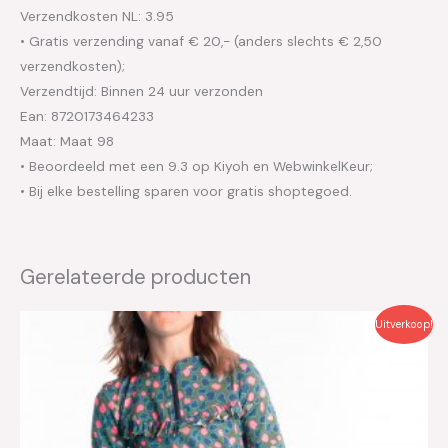
Verzendkosten NL: 3.95
• Gratis verzending vanaf € 20,- (anders slechts € 2,50
verzendkosten);
Verzendtijd: Binnen 24 uur verzonden
Ean: 8720173464233
Maat: Maat 98
• Beoordeeld met een 9.3 op Kiyoh en WebwinkelKeur;
• Bij elke bestelling sparen voor gratis shoptegoed.
Gerelateerde producten
Oorspronkelijke
Huidige
Uitverkoop!
prijs
prijs
was:
is:
€26.95.
€13.50.