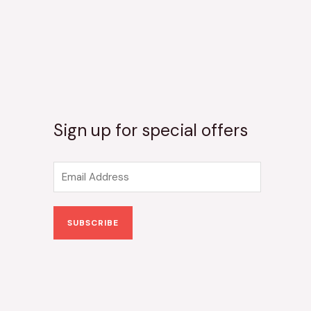
Sign up for special offers
E
m
a
SUBSCRIBE
i
l
*