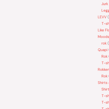
Jurk
Leg
LEVV
T-sh
Like Fl
Moods
rok
Quapi
Rok
T-sh
Rokke
Rok
Shirts
Shir
T-sh
T-sh
T-sh