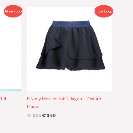
Oorspronkelijke
Huidige
Uitverkoop!
Uitverkoop!
prijs
prijs
was:
is:
€26.95.
€13.50.
ffel –
B.Nosy Meisjes rok 2-lagen – Oxford
blauw
€
26.95
€
13.50