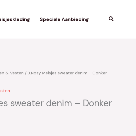
Zoeken
isjeskleding
Speciale Aanbieding
ien & Vesten
/ B.Nosy Meisjes sweater denim – Donker
kelijke
uidige
ijs
esten
:
jes sweater denim – Donker
17.50.