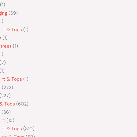
1
ging
69
1
irt & Tops
1
o
1
treet
1
1
7
1
irt & Tops
1
n
272
227
 & Tops
602
t
36
irt
15
irt & Tops
310
irts & Tops
38