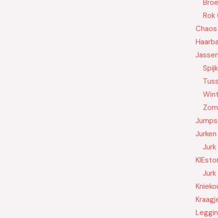
Bro
Rok
Chaos
Haarb
Jasse
Spij
Tus
Wint
Zom
Jumps
Jurken
Jurk
KIEsto
Jurk
Knieko
Kraagj
Leggi