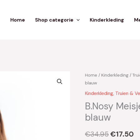
Home
Shop categorie
Kinderkleding
Me
Home
/
Kinderkleding
/
Tru
Oorspron
H
blauw
prijs
pr
Kinderkleding
,
Truien & V
was:
is
B.Nosy Meis
blauw
€34.95.
€
€
34.95
€
17.50