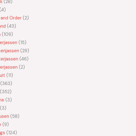
ek
28
4
 and Order
2
and
43
n
109
kerjassen
15
senjassen
29
erjassen
46
erjassen
2
uit
11
363
352
ne
3
3
usen
58
e
9
ngs
124