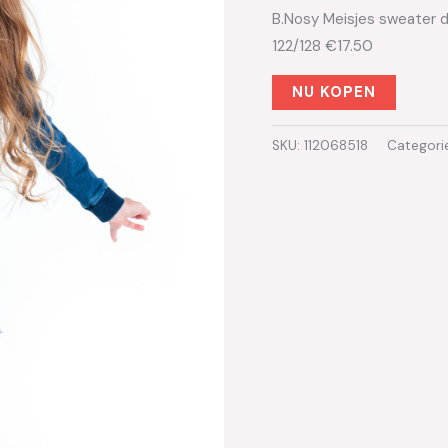
B.Nosy Meisjes sweater 
122/128 €17.50
NU KOPEN
SKU:
112068518
Categori