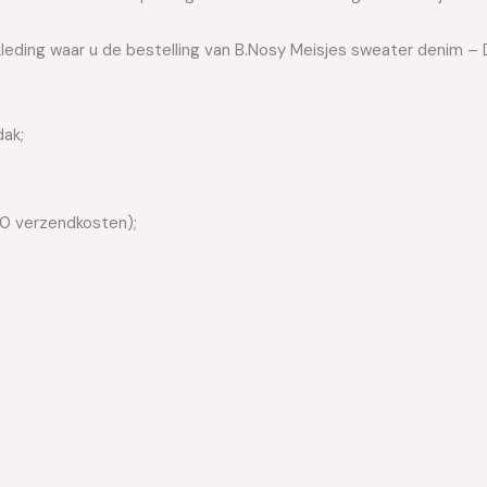
kleding waar u de bestelling van B.Nosy Meisjes sweater denim – 
dak;
50 verzendkosten);