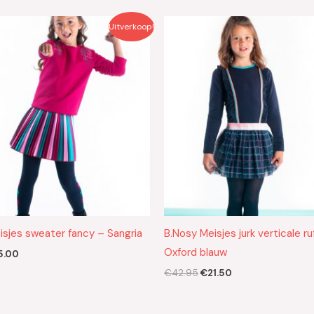
rspronkelijke
Huidige
Oorspronkelijke
Huidige
Uitverkoop!
js
prijs
prijs
prijs
s:
is:
was:
is:
9.95.
€15.00.
€42.95.
€21.50.
isjes sweater fancy – Sangria
B.Nosy Meisjes jurk verticale ru
Oxford blauw
5.00
€
42.95
€
21.50