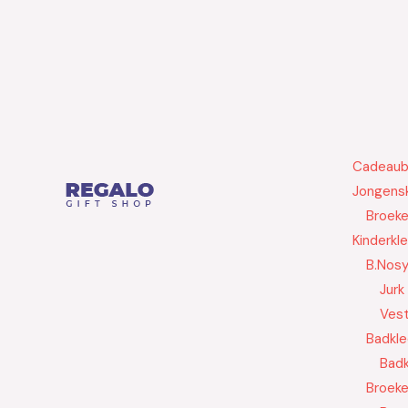
Cadeau
Jongensk
Broek
Kinderkl
B.Nos
Jurk
Ves
Badkle
Badk
Broek