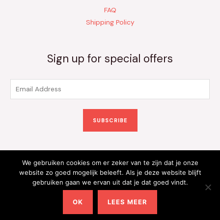
FAQ
Shipping Policy
Sign up for special offers
E
m
a
SUBSCRIBE
i
l
*
We gebruiken cookies om er zeker van te zijn dat je onze
Copyright © 2026 Kinderkleding Onlineshop | Powered by
website zo goed mogelijk beleeft. Als je deze website blijft
gebruiken gaan we ervan uit dat je dat goed vindt.
Kinderkleding Onlineshop
OK
LEES MEER