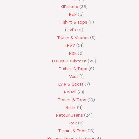
KIEstone
36
Rok
5
T-shirt & Tops
11
Levi's
9
Truien & Vesten
3
LEVV
51
Rok
5
LOOXS 10Sixteen
26
T-shirt & Tops
9
Vest
1
Lyle & Scott
7
NoBell
31
T-shirt & Tops
10
Rellix
11
Retour Jeans
24
Rok
2
T-shirt & Tops
13
Retour Jeans x Touzani
4