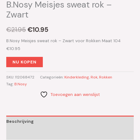
B.Nosy Meisjes sweat rok –
Zwart
€
21.95
€
10.95
B.Nosy Meisjes sweat rok – Zwart voor Rokken Maat 104
€10.95
NU KOPEN
SKU:
112068472
Categorieën:
Kinderkleding
,
Rok
,
Rokken
Tag:
B.Nosy
Toevoegen aan wenslijst
Beschrijving
Aanvullende informatie