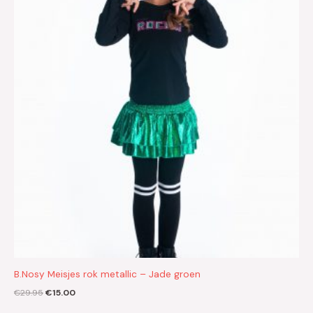
€29.95.
€15.00.
B.Nosy Meisjes rok metallic – Jade groen
€
29.95
€
15.00