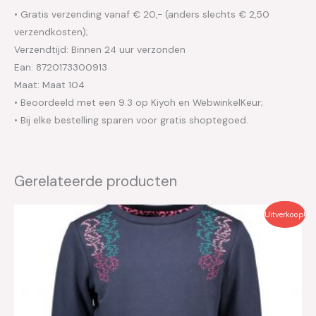
• Gratis verzending vanaf € 20,- (anders slechts € 2,50
verzendkosten);
Verzendtijd: Binnen 24 uur verzonden
Ean: 8720173300913
Maat: Maat 104
• Beoordeeld met een 9.3 op Kiyoh en WebwinkelKeur;
• Bij elke bestelling sparen voor gratis shoptegoed.
Gerelateerde producten
Oorspronkelijke
Huidige
Uitverkoop!
prijs
prijs
was:
is:
€29.95.
€15.00.