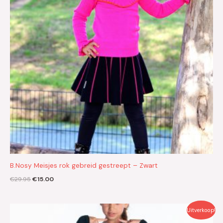
B.Nosy Meisjes rok gebreid gestreept – Zwart
€
29.95
€
15.00
Oorspronkelijke
Huidige
Uitverkoop!
prijs
prijs
was:
is: