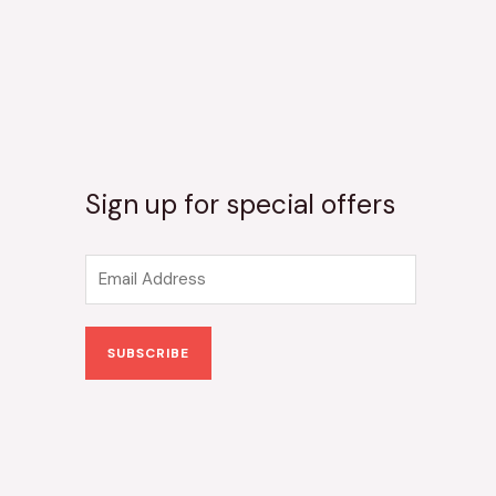
Sign up for special offers
E
m
a
SUBSCRIBE
i
l
*