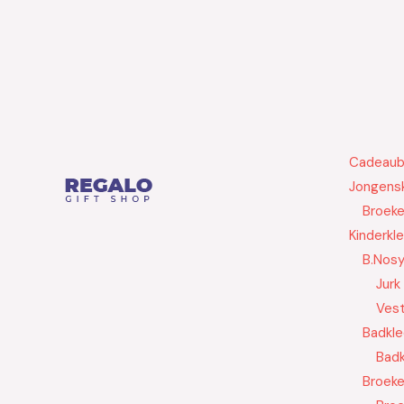
Cadeau
Jongensk
Broek
Kinderkl
B.Nos
Jurk
Ves
Badkle
Badk
Broek