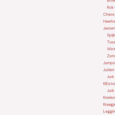
Bro
Rok
Chaos
Haarb
Jasse
Spij
Tus
Wint
Zom
Jumps
Jurken
Jurk
KIEsto
Jurk
Knieko
Kraagj
Leggi