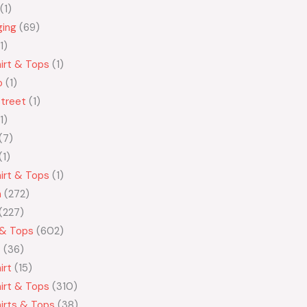
1
ging
69
1
irt & Tops
1
o
1
treet
1
1
7
1
irt & Tops
1
n
272
227
 & Tops
602
t
36
irt
15
irt & Tops
310
irts & Tops
38