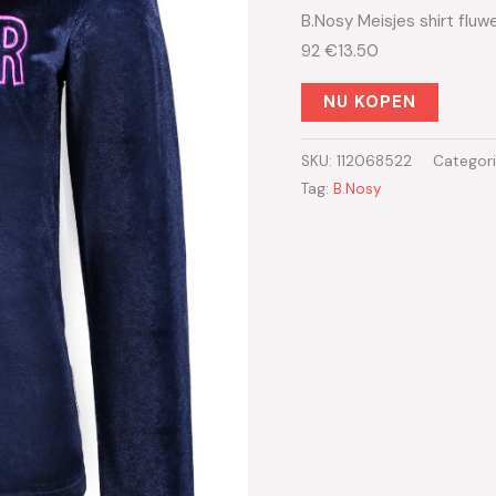
B.Nosy Meisjes shirt flu
92 €13.50
NU KOPEN
SKU:
112068522
Categor
Tag:
B.Nosy