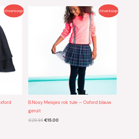
Oorspronkelijke
Huidige
Uitverkoop!
Uitverkoop!
prijs
prijs
was:
is:
€29.95.
€15.00.
Oxford
B.Nosy Meisjes rok tule – Oxford blauw
geruit
€
29.95
€
15.00