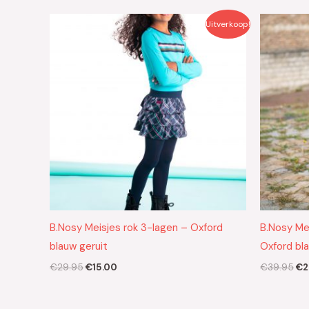
Oorspronkelijke
Huidige
Oo
Uitverkoop!
prijs
prijs
pri
was:
is:
wa
€29.95.
€15.00.
€3
B.Nosy Meisjes rok 3-lagen – Oxford
B.Nosy Mei
blauw geruit
Oxford bl
€
29.95
€
15.00
€
39.95
€
2