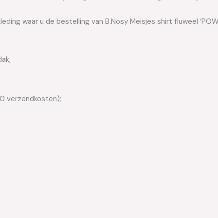
leding waar u de bestelling van B.Nosy Meisjes shirt fluweel ‘PO
dak;
50 verzendkosten);