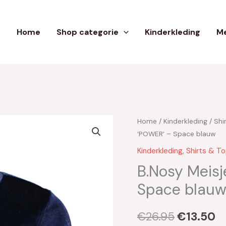
Home
Shop categorie
Kinderkleding
Me
Home
/
Kinderkleding
/
Shi
Oorspron
H
‘POWER’ – Space blauw
prijs
pr
Kinderkleding
,
Shirts & T
was:
is
B.Nosy Meisj
Space blau
€26.95.
€
€
26.95
€
13.50