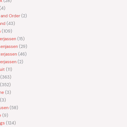
ek
28
4
 and Order
2
and
43
n
109
kerjassen
15
senjassen
29
erjassen
46
erjassen
2
uit
11
363
352
ne
3
3
usen
58
e
9
ngs
124