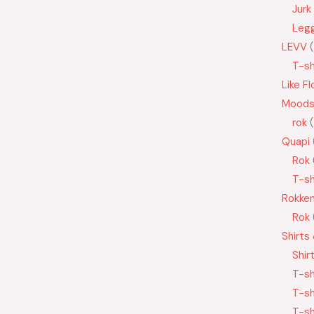
Jurk
Leg
LEVV
T-sh
Like Fl
Moods
rok
Quapi
Rok
T-sh
Rokke
Rok
Shirts
Shir
T-sh
T-sh
T-sh