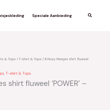
Zoeken
isjeskleding
Speciale Aanbieding
rts & Tops
/
T-shirt & Tops
/ B.Nosy Meisjes shirt fluweel
kelijke
uidige
ijs
ops
,
T-shirt & Tops
:
es shirt fluweel ‘POWER’ –
w
13.50.