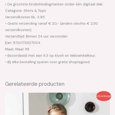
• De grootste kinderkledingmerken onder één digitaal dak;
Categorie: Shirts & Tops
Verzendkosten NL: 3.95
• Gratis verzending vanaf € 20,- (anders slechts € 2,50
verzendkosten);
Verzendtijd: Binnen 24 uur verzonden
Ean: 8720173307004
Maat: Maat 98
• Beoordeeld met een 9.3 op Kiyoh en WebwinkelKeur;
• Bij elke bestelling sparen voor gratis shoptegoed.
Gerelateerde producten
Oorspronkelijke
Huidige
Uitverkoop!
prijs
prijs
was:
is:
€44.95.
€22.50.