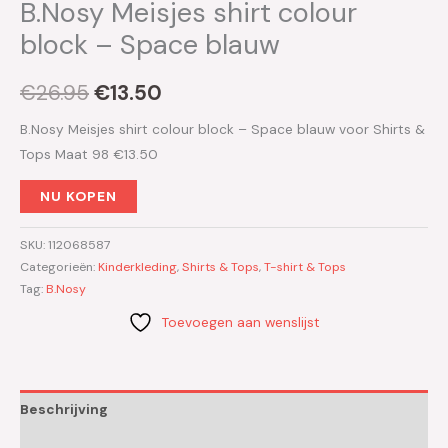
B.Nosy Meisjes shirt colour
block – Space blauw
€
26.95
€
13.50
B.Nosy Meisjes shirt colour block – Space blauw voor Shirts &
Tops Maat 98 €13.50
NU KOPEN
SKU:
112068587
Categorieën:
Kinderkleding
,
Shirts & Tops
,
T-shirt & Tops
Tag:
B.Nosy
Toevoegen aan wenslijst
Beschrijving
Aanvullende informatie