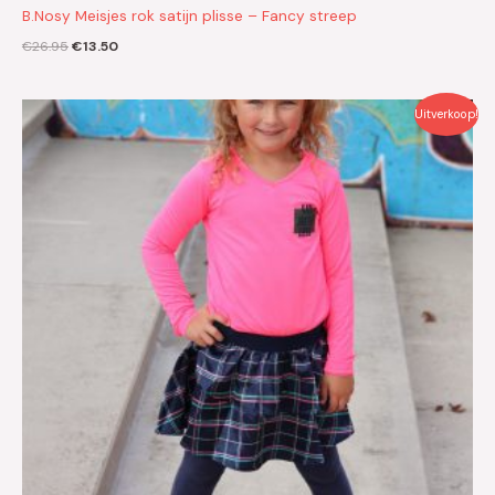
B.Nosy Meisjes rok satijn plisse – Fancy streep
€
26.95
€
13.50
Oorspronkelijke
Huidige
Uitverkoop!
prijs
prijs
was:
is:
€39.95.
€20.00.