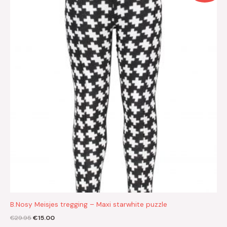
was:
is:
€29.95.
€15.00.
B.Nosy Meisjes tregging – Maxi starwhite puzzle
€
29.95
€
15.00