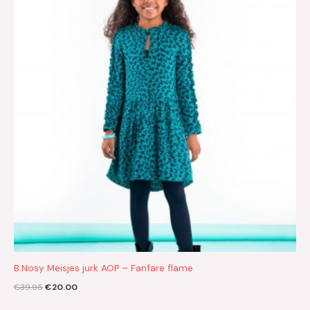
€39.95.
€20.00.
B.Nosy Meisjes jurk AOP – Fanfare flame
€
39.95
€
20.00