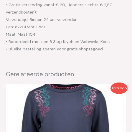
• Gratis verzending vanaf € 20,- (anders slechts € 2,50
verzendkosten);
Verzendtijd: Binnen 24 uur verzonden
Ean: 8720173590581
Maat: Maat 104
• Beoordeeld met een 9.3 op Kiyoh en WebwinkelKeur;
• Bij elke bestelling sparen voor gratis shoptegoed.
Gerelateerde producten
Oorspronkelijke
Huidige
Uitverkoop!
prijs
prijs
was:
is:
€29.95.
€15.00.