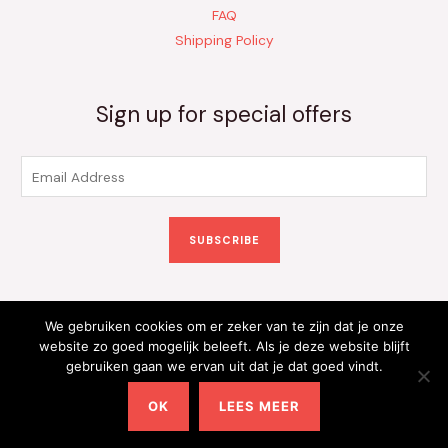
FAQ
Shipping Policy
Sign up for special offers
E
m
a
SUBSCRIBE
i
l
*
We gebruiken cookies om er zeker van te zijn dat je onze
Copyright © 2026 Kinderkleding Onlineshop | Powered by
website zo goed mogelijk beleeft. Als je deze website blijft
gebruiken gaan we ervan uit dat je dat goed vindt.
Kinderkleding Onlineshop
OK
LEES MEER