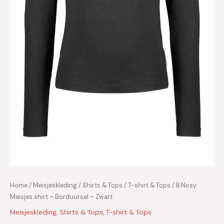
Home
/
Meisjeskleding
/
Shirts & Tops
/
T-shirt & Tops
/ B.Nosy
Meisjes shirt – Borduursel – Zwart
Meisjeskleding
,
Shirts & Tops
,
T-shirt & Tops