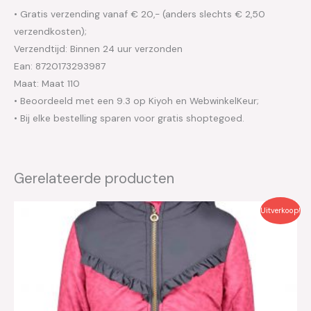
• Gratis verzending vanaf € 20,- (anders slechts € 2,50
verzendkosten);
Verzendtijd: Binnen 24 uur verzonden
Ean: 8720173293987
Maat: Maat 110
• Beoordeeld met een 9.3 op Kiyoh en WebwinkelKeur;
• Bij elke bestelling sparen voor gratis shoptegoed.
Gerelateerde producten
Oorspronkelijke
Huidige
Uitverkoop!
prijs
prijs
was:
is:
€74.95.
€30.00.