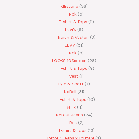
KIEstone
36
Rok
5
T-shirt & Tops
11
Levi's
9
Truien & Vesten
3
LEVV
51
Rok
5
LOOXS 10Sixteen
26
T-shirt & Tops
9
Vest
1
Lyle & Scott
7
NoBell
31
T-shirt & Tops
10
Rellix
11
Retour Jeans
24
Rok
2
T-shirt & Tops
13
Retour Jeans x Touzani
4