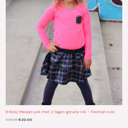
€39.95.
€20.00.
B.Nosy Meisjes jurk met 2-lagen geruite rok – Festival roze
€
39.95
€
20.00