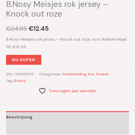
B.Nosy Meisjes rok jersey –
Knock out roze
€
24.95
€
12.45
B.Nosy Meisjes rok jersey – Knock out roze voor Rokken Maat
110 €12.45
NU KOPEN
SKU:
112068555
Categorieën:
Kinderkleding
,
Rok
,
Rokken
Tag:
B.Nosy
Toevoegen aan wenslijst
Beschrijving
Aanvullende informatie