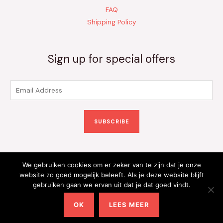
FAQ
Shipping Policy
Sign up for special offers
E
m
a
SUBSCRIBE
i
l
*
We gebruiken cookies om er zeker van te zijn dat je onze
Copyright © 2026 Kinderkleding Onlineshop | Powered by
website zo goed mogelijk beleeft. Als je deze website blijft
gebruiken gaan we ervan uit dat je dat goed vindt.
Kinderkleding Onlineshop
OK
LEES MEER