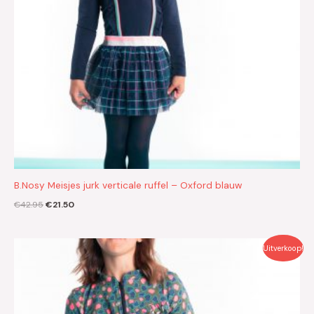
B.Nosy Meisjes jurk verticale ruffel – Oxford blauw
€
42.95
€
21.50
Oorspronkelijke
Huidige
Uitverkoop!
prijs
prijs
was:
is:
€26.95.
€13.50.