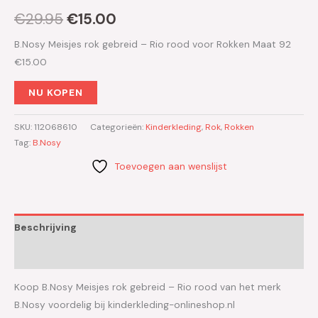
€
29.95
€
15.00
B.Nosy Meisjes rok gebreid – Rio rood voor Rokken Maat 92
€15.00
NU KOPEN
SKU:
112068610
Categorieën:
Kinderkleding
,
Rok
,
Rokken
Tag:
B.Nosy
Toevoegen aan wenslijst
Beschrijving
Aanvullende informatie
Koop B.Nosy Meisjes rok gebreid – Rio rood van het merk
B.Nosy voordelig bij kinderkleding-onlineshop.nl