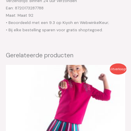
Verzendtijd: Binnen 24 uur verzonden
Ean: 8720173287788
Maat: Maat 92
• Beoordeeld met een 9.3 op Kiyoh en WebwinkelKeur;
• Bij elke bestelling sparen voor gratis shoptegoed.
Gerelateerde producten
Oorspronkelijke
Huidige
Uitverkoop!
prijs
prijs
was:
is:
€29.95.
€15.00.