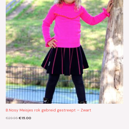
€29.95.
€15.00.
B.Nosy Meisjes rok gebreid gestreept – Zwart
€
29.95
€
15.00