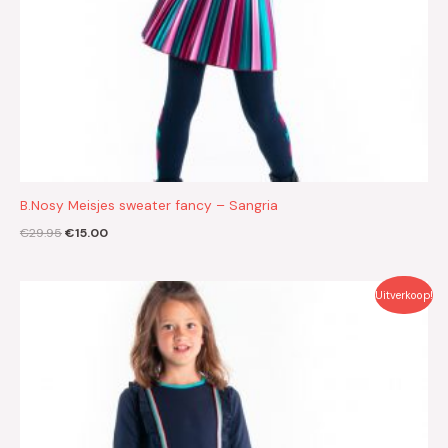
B.Nosy Meisjes sweater fancy – Sangria
€
29.95
€
15.00
Oorspronkelijke
Huidige
Uitverkoop!
prijs
prijs
was:
is:
€42.95.
€21.50.