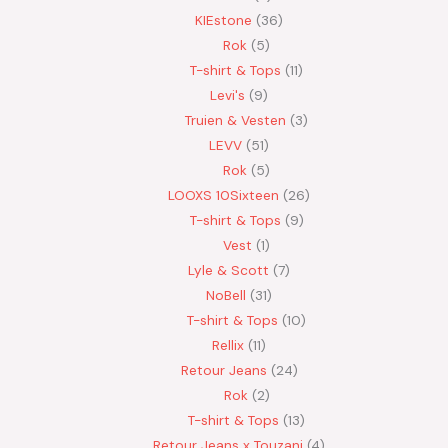
KIEstone
36
Rok
5
T-shirt & Tops
11
Levi's
9
Truien & Vesten
3
LEVV
51
Rok
5
LOOXS 10Sixteen
26
T-shirt & Tops
9
Vest
1
Lyle & Scott
7
NoBell
31
T-shirt & Tops
10
Rellix
11
Retour Jeans
24
Rok
2
T-shirt & Tops
13
Retour Jeans x Touzani
4