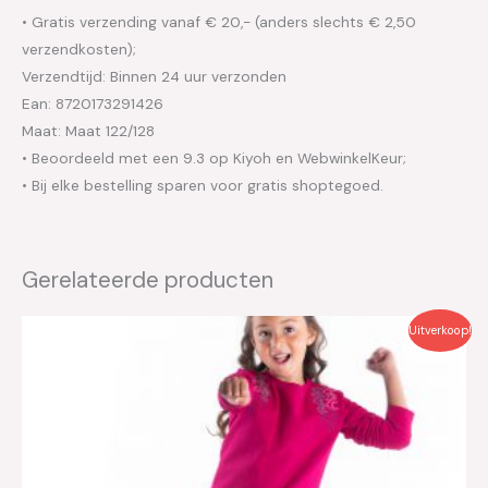
• Gratis verzending vanaf € 20,- (anders slechts € 2,50
verzendkosten);
Verzendtijd: Binnen 24 uur verzonden
Ean: 8720173291426
Maat: Maat 122/128
• Beoordeeld met een 9.3 op Kiyoh en WebwinkelKeur;
• Bij elke bestelling sparen voor gratis shoptegoed.
Gerelateerde producten
Oorspronkelijke
Huidige
Uitverkoop!
prijs
prijs
was:
is:
€29.95.
€15.00.