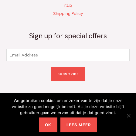
FAQ
Shipping Policy
Sign up for special offers
E
m
a
SUBSCRIBE
i
l
*
We gebruiken cookies om er zeker van te zijn dat je onze
Copyright © 2026 Kinderkleding Onlineshop | Powered by
website zo goed mogelijk beleeft. Als je deze website blijft
gebruiken gaan we ervan uit dat je dat goed vindt.
Kinderkleding Onlineshop
OK
LEES MEER