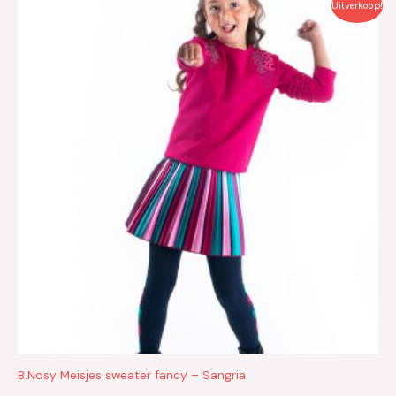
Uitverkoop!
prijs
prijs
was:
is:
€29.95.
€15.00.
B.Nosy Meisjes sweater fancy – Sangria