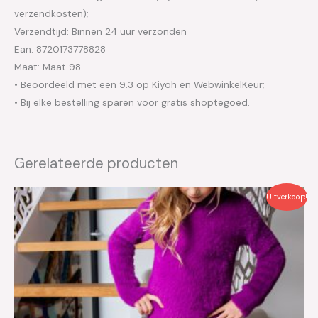
verzendkosten);
Verzendtijd: Binnen 24 uur verzonden
Ean: 8720173778828
Maat: Maat 98
• Beoordeeld met een 9.3 op Kiyoh en WebwinkelKeur;
• Bij elke bestelling sparen voor gratis shoptegoed.
Gerelateerde producten
Oorspronkelijke
Huidige
Uitverkoop!
prijs
prijs
was:
is:
€34.95.
€17.50.