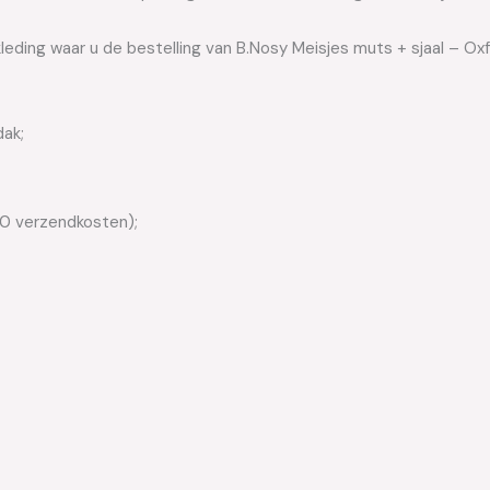
leding waar u de bestelling van B.Nosy Meisjes muts + sjaal – Ox
dak;
50 verzendkosten);