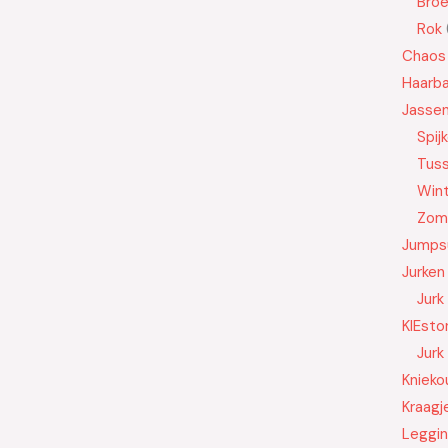
Bro
Rok
Chaos
Haarb
Jasse
Spij
Tus
Wint
Zom
Jumps
Jurken
Jurk
KIEsto
Jurk
Knieko
Kraagj
Leggi