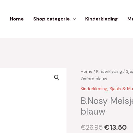
Home
Shop categorie
Kinderkleding
Me
Home
/
Kinderkleding
/
Sja
Oorspron
H
Oxford blauw
prijs
pr
Kinderkleding
,
Sjaals & M
was:
is
B.Nosy Meisj
blauw
€26.95.
€
€
26.95
€
13.50