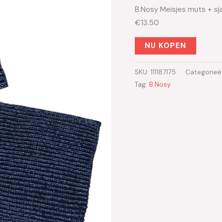
B.Nosy Meisjes muts + sj
€13.50
NU KOPEN
SKU:
111187175
Categorieë
Tag:
B.Nosy