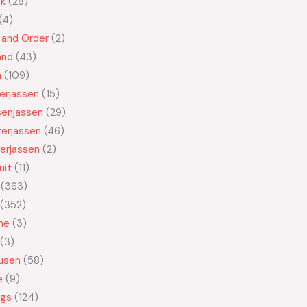
ek
28
4
 and Order
2
and
43
n
109
kerjassen
15
senjassen
29
erjassen
46
erjassen
2
uit
11
363
352
ne
3
3
usen
58
e
9
ngs
124