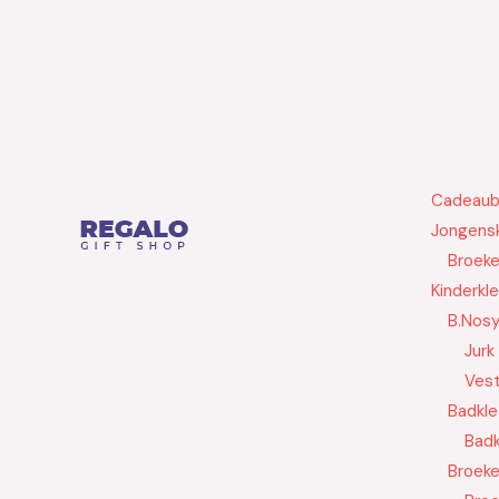
Cadeau
Jongensk
Broek
Kinderkl
B.Nos
Jurk
Ves
Badkle
Badk
Broek