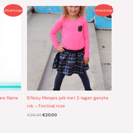
Oorspronkelijke
Huidige
Uitverkoop!
Uitverkoop!
prijs
prijs
was:
is:
€39.95.
€20.00.
are flame
B.Nosy Meisjes jurk met 2-lagen geruite
rok – Festival roze
€
39.95
€
20.00