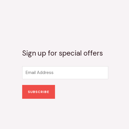
Sign up for special offers
E
m
a
SUBSCRIBE
i
l
*