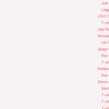
Jurk
Leg
LEVV
T-sh
Like Fl
Moods
rok
Quapi
Rok
T-sh
Rokke
Rok
Shirts
Shir
T-sh
T-sh
T-sh