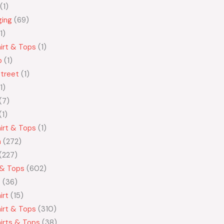
1
ging
69
1
irt & Tops
1
o
1
treet
1
1
7
1
irt & Tops
1
n
272
227
 & Tops
602
t
36
irt
15
irt & Tops
310
irts & Tops
38