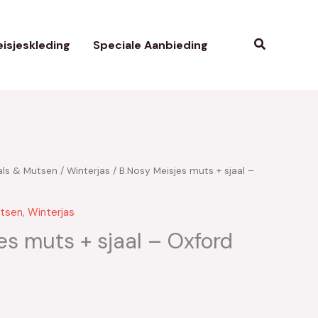
Zoeken
isjeskleding
Speciale Aanbieding
als & Mutsen
/
Winterjas
/ B.Nosy Meisjes muts + sjaal –
kelijke
uidige
ijs
utsen
,
Winterjas
:
es muts + sjaal – Oxford
13.50.