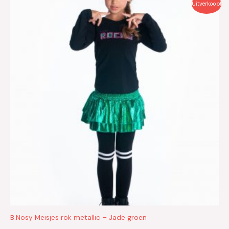
Oorspronkelijke
Huidige
Uitverkoop!
prijs
prijs
was:
is:
€29.95.
€15.00.
B.Nosy Meisjes rok metallic – Jade groen