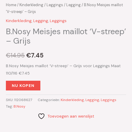
Home
/
Kinderkleding
/
Leggings
/
Legging
/ B.Nosy Meisjes maillot
‘V-streep’ – Grijs
Kinderkleding
,
Legging
,
Leggings
B.Nosy Meisjes maillot ‘V-streep’
– Grijs
€
14.95
€
7.45
B.Nosy Meisjes maillot ‘V-streep’ – Grijs voor Leggings Maat
110/116 €7.45
NU KOPEN
SKU:
112068627
Categorieën:
Kinderkleding
,
Legging
,
Leggings
Tag:
B.Nosy
Toevoegen aan wenslijst