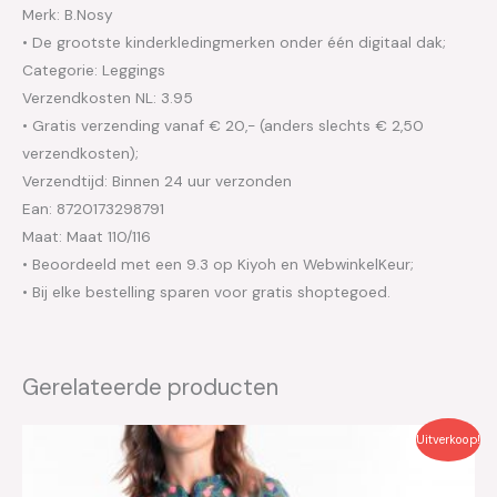
Merk: B.Nosy
• De grootste kinderkledingmerken onder één digitaal dak;
Categorie: Leggings
Verzendkosten NL: 3.95
• Gratis verzending vanaf € 20,- (anders slechts € 2,50
verzendkosten);
Verzendtijd: Binnen 24 uur verzonden
Ean: 8720173298791
Maat: Maat 110/116
• Beoordeeld met een 9.3 op Kiyoh en WebwinkelKeur;
• Bij elke bestelling sparen voor gratis shoptegoed.
Gerelateerde producten
Oorspronkelijke
Huidige
Uitverkoop!
prijs
prijs
was:
is:
€26.95.
€13.50.