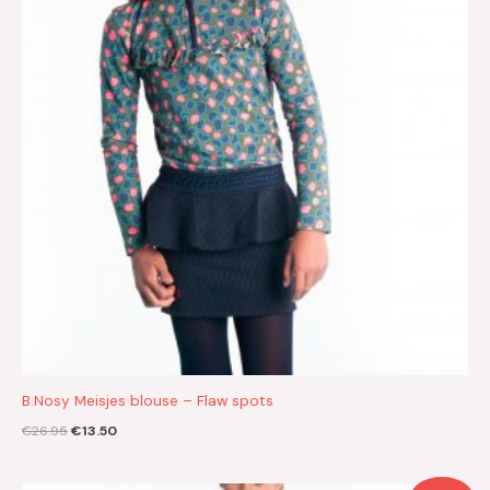
B.Nosy Meisjes blouse – Flaw spots
€
26.95
€
13.50