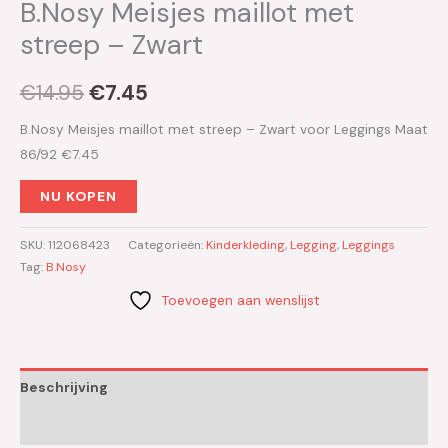
B.Nosy Meisjes maillot met
streep – Zwart
€
14.95
€
7.45
B.Nosy Meisjes maillot met streep – Zwart voor Leggings Maat
86/92 €7.45
NU KOPEN
SKU:
112068423
Categorieën:
Kinderkleding
,
Legging
,
Leggings
Tag:
B.Nosy
Toevoegen aan wenslijst
Beschrijving
Aanvullende informatie