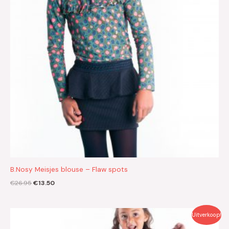
B.Nosy Meisjes blouse – Flaw spots
€
26.95
€
13.50
Oorspronkelijke
Huidige
Uitverkoop!
prijs
prijs
was:
is: