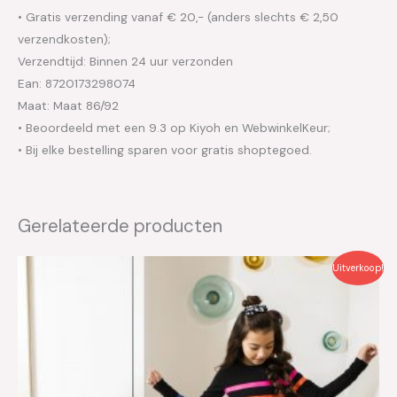
• Gratis verzending vanaf € 20,- (anders slechts € 2,50
verzendkosten);
Verzendtijd: Binnen 24 uur verzonden
Ean: 8720173298074
Maat: Maat 86/92
• Beoordeeld met een 9.3 op Kiyoh en WebwinkelKeur;
• Bij elke bestelling sparen voor gratis shoptegoed.
Gerelateerde producten
Oorspronkelijke
Huidige
Uitverkoop!
prijs
prijs
was:
is:
€37.95.
€19.00.