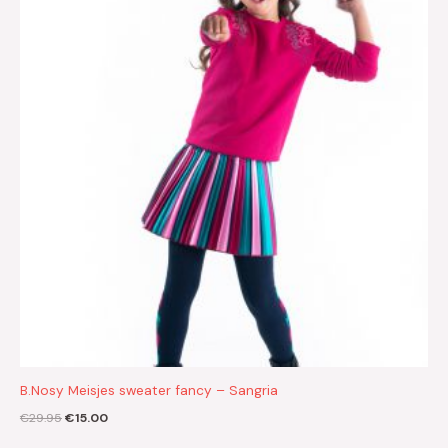
€29.95.
€15.00.
B.Nosy Meisjes sweater fancy – Sangria
€
29.95
€
15.00