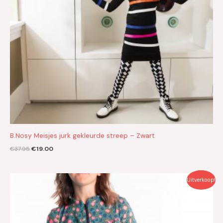
B.Nosy Meisjes jurk gekleurde streep – Zwart
€
37.95
€
19.00
Oorspronkelijke
Huidige
Uitverkoop!
prijs
prijs
was:
is:
€26.95.
€13.50.