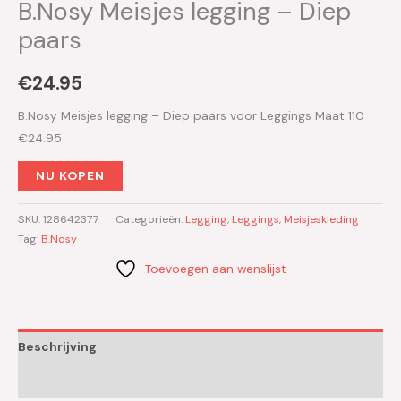
B.Nosy Meisjes legging – Diep
paars
€
24.95
B.Nosy Meisjes legging – Diep paars voor Leggings Maat 110
€24.95
NU KOPEN
SKU:
128642377
Categorieën:
Legging
,
Leggings
,
Meisjeskleding
Tag:
B.Nosy
Toevoegen aan wenslijst
Beschrijving
Aanvullende informatie