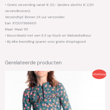
• Gratis verzending vanaf € 20,- (anders slechts € 2,50
verzendkosten);
Verzendtijd: Binnen 24 uur verzonden
Ean: 8720173666101
Maat: Maat 110
• Beoordeeld met een 9.3 op Kiyoh en WebwinkelKeur;
• Bij elke bestelling sparen voor gratis shoptegoed.
Gerelateerde producten
Oorspronkelijke
Huidige
Uitverkoop!
prijs
prijs
was:
is:
€26.95.
€13.50.