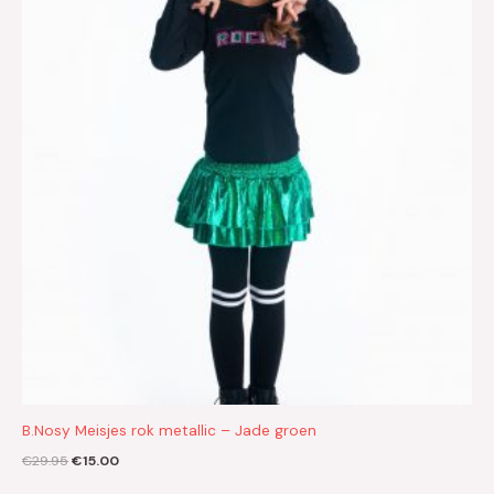
€29.95.
€15.00.
B.Nosy Meisjes rok metallic – Jade groen
€
29.95
€
15.00