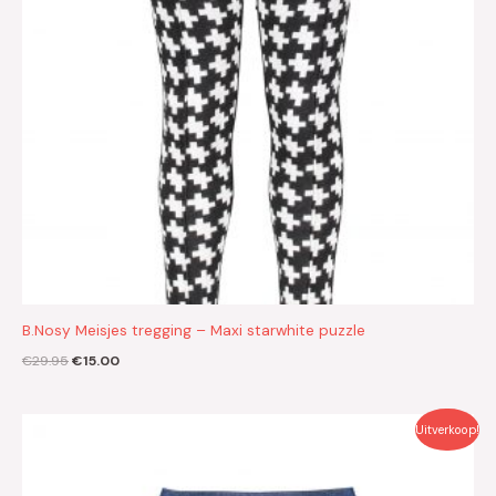
B.Nosy Meisjes tregging – Maxi starwhite puzzle
€
29.95
€
15.00
Oorspronkelijke
Huidige
Uitverkoop!
prijs
prijs
was:
is:
€26.95.
€13.50.