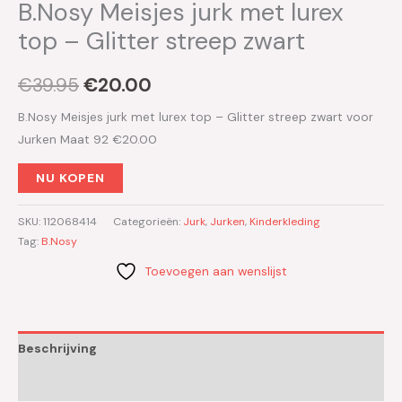
B.Nosy Meisjes jurk met lurex
top – Glitter streep zwart
€
39.95
€
20.00
B.Nosy Meisjes jurk met lurex top – Glitter streep zwart voor
Jurken Maat 92 €20.00
NU KOPEN
SKU:
112068414
Categorieën:
Jurk
,
Jurken
,
Kinderkleding
Tag:
B.Nosy
Toevoegen aan wenslijst
Beschrijving
Aanvullende informatie