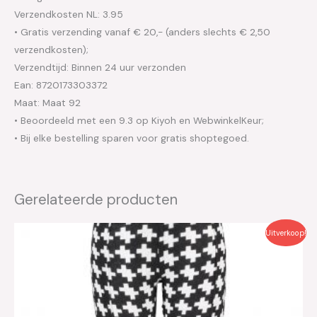
Verzendkosten NL: 3.95
• Gratis verzending vanaf € 20,- (anders slechts € 2,50
verzendkosten);
Verzendtijd: Binnen 24 uur verzonden
Ean: 8720173303372
Maat: Maat 92
• Beoordeeld met een 9.3 op Kiyoh en WebwinkelKeur;
• Bij elke bestelling sparen voor gratis shoptegoed.
Gerelateerde producten
Oorspronkelijke
Huidige
Uitverkoop!
prijs
prijs
was:
is:
€29.95.
€15.00.