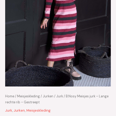
Home
/
Meisjeskleding
/
Jurken
/
Jurk
/ B.Nosy Meisjes jurk – Lange
rechte rib – Gestreept
Jurk
,
Jurken
,
Meisjeskleding