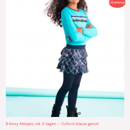
Oorspronkelijke
Huidige
Uitverkoop!
prijs
prijs
was:
is:
€29.95.
€15.00.
B.Nosy Meisjes rok 3-lagen – Oxford blauw geruit