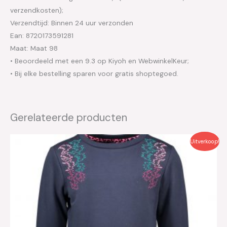
verzendkosten);
Verzendtijd: Binnen 24 uur verzonden
Ean: 8720173591281
Maat: Maat 98
• Beoordeeld met een 9.3 op Kiyoh en WebwinkelKeur;
• Bij elke bestelling sparen voor gratis shoptegoed.
Gerelateerde producten
Oorspronkelijke
Huidige
Uitverkoop!
prijs
prijs
was:
is:
€29.95.
€15.00.