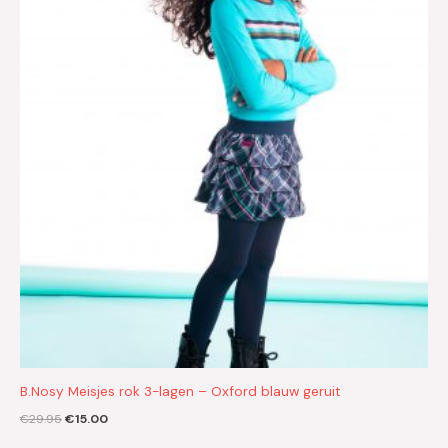
€29.95.
€15.00.
B.Nosy Meisjes rok 3-lagen – Oxford blauw geruit
€
29.95
€
15.00