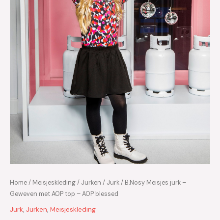
Home
/
Meisjeskleding
/
Jurken
/
Jurk
/ B.Nosy Meisjes jurk –
Geweven met AOP top – AOP blessed
Jurk
,
Jurken
,
Meisjeskleding