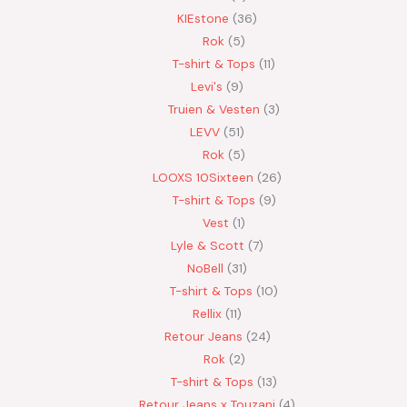
KIEstone
36
Rok
5
T-shirt & Tops
11
Levi's
9
Truien & Vesten
3
LEVV
51
Rok
5
LOOXS 10Sixteen
26
T-shirt & Tops
9
Vest
1
Lyle & Scott
7
NoBell
31
T-shirt & Tops
10
Rellix
11
Retour Jeans
24
Rok
2
T-shirt & Tops
13
Retour Jeans x Touzani
4