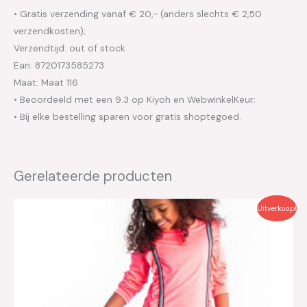
• Gratis verzending vanaf € 20,- (anders slechts € 2,50
verzendkosten);
Verzendtijd: out of stock
Ean: 8720173585273
Maat: Maat 116
• Beoordeeld met een 9.3 op Kiyoh en WebwinkelKeur;
• Bij elke bestelling sparen voor gratis shoptegoed.
Gerelateerde producten
Oorspronkelijke
Huidige
Uitverkoop!
prijs
prijs
was:
is:
€29.95.
€15.00.