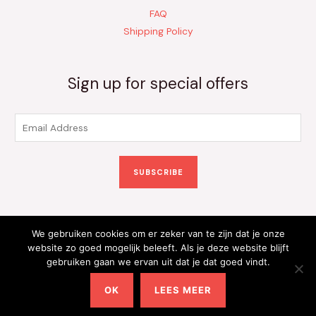
FAQ
Shipping Policy
Sign up for special offers
E
m
a
SUBSCRIBE
i
l
*
We gebruiken cookies om er zeker van te zijn dat je onze
Copyright © 2026 Kinderkleding Onlineshop | Powered by
website zo goed mogelijk beleeft. Als je deze website blijft
gebruiken gaan we ervan uit dat je dat goed vindt.
Kinderkleding Onlineshop
OK
LEES MEER