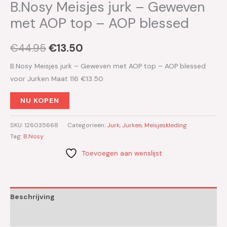
B.Nosy Meisjes jurk – Geweven
met AOP top – AOP blessed
€
44.95
€
13.50
B.Nosy Meisjes jurk – Geweven met AOP top – AOP blessed
voor Jurken Maat 116 €13.50
NU KOPEN
SKU:
126035668
Categorieën:
Jurk
,
Jurken
,
Meisjeskleding
Tag:
B.Nosy
Toevoegen aan wenslijst
Beschrijving
Aanvullende informatie