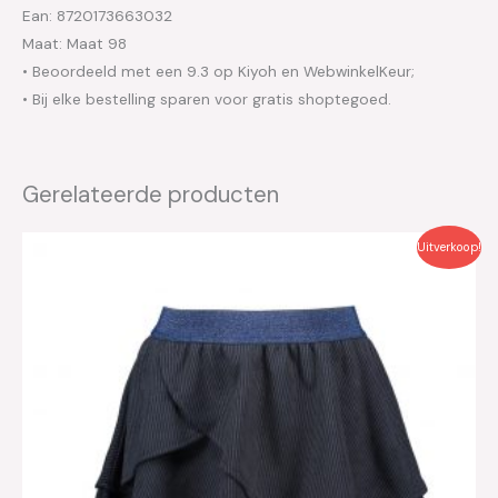
Ean: 8720173663032
Maat: Maat 98
• Beoordeeld met een 9.3 op Kiyoh en WebwinkelKeur;
• Bij elke bestelling sparen voor gratis shoptegoed.
Gerelateerde producten
Oorspronkelijke
Huidige
Uitverkoop!
prijs
prijs
was:
is:
€26.95.
€13.50.