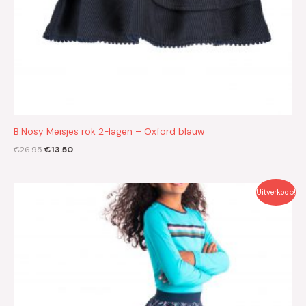
B.Nosy Meisjes rok 2-lagen – Oxford blauw
€
26.95
€
13.50
Oorspronkelijke
Huidige
Uitverkoop!
prijs
prijs
was:
is:
€29.95.
€15.00.