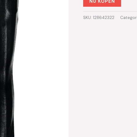
NU KOPEN
SKU:
128642322
Categor