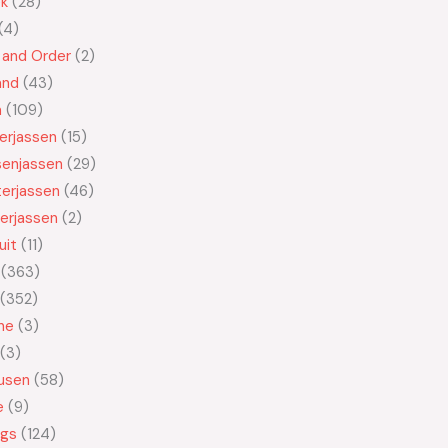
ek
28
4
 and Order
2
and
43
n
109
kerjassen
15
senjassen
29
erjassen
46
erjassen
2
uit
11
363
352
ne
3
3
usen
58
e
9
ngs
124