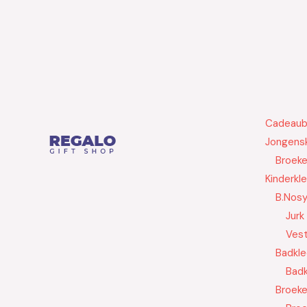
Cadeau
Jongensk
Broek
Kinderkl
B.Nos
Jurk
Ves
Badkle
Badk
Broek