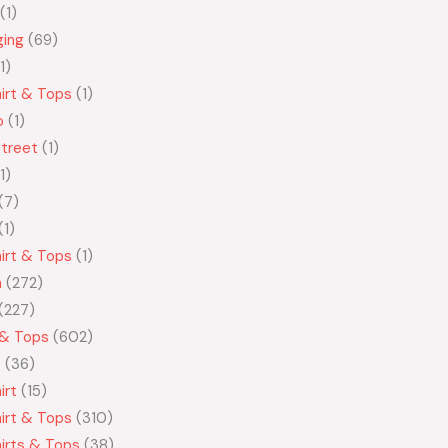
1
ging
69
1
irt & Tops
1
o
1
treet
1
1
7
1
irt & Tops
1
n
272
227
 & Tops
602
t
36
irt
15
irt & Tops
310
irts & Tops
38