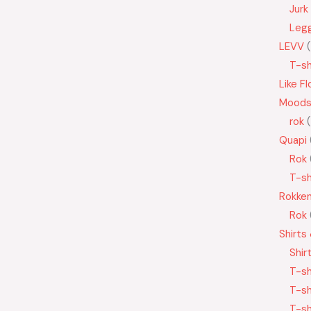
Jurk
Leg
LEVV
T-sh
Like Fl
Moods
rok
Quapi
Rok
T-sh
Rokke
Rok
Shirts
Shir
T-sh
T-sh
T-sh