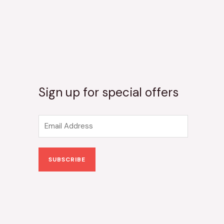
Sign up for special offers
E
m
a
SUBSCRIBE
i
l
*