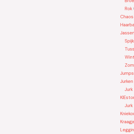
Bro
Rok
Chaos
Haarb
Jasse
Spij
Tus
Wint
Zom
Jumps
Jurken
Jurk
KIEsto
Jurk
Knieko
Kraagj
Leggi