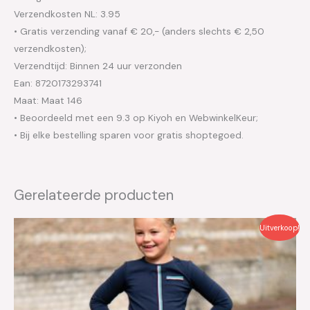
Verzendkosten NL: 3.95
• Gratis verzending vanaf € 20,- (anders slechts € 2,50
verzendkosten);
Verzendtijd: Binnen 24 uur verzonden
Ean: 8720173293741
Maat: Maat 146
• Beoordeeld met een 9.3 op Kiyoh en WebwinkelKeur;
• Bij elke bestelling sparen voor gratis shoptegoed.
Gerelateerde producten
Oorspronkelijke
Huidige
Uitverkoop!
prijs
prijs
was:
is:
€39.95.
€20.00.