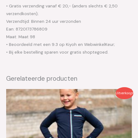
• Gratis verzending vanaf € 20,- (anders slechts € 2,50
verzendkosten);
Verzendtijd: Binnen 24 uur verzonden
Ean: 8720173786809
Maat: Maat 98
• Beoordeeld met een 9.3 op Kiyoh en WebwinkelKeur;
• Bij elke bestelling sparen voor gratis shoptegoed.
Gerelateerde producten
Oorspronkelijke
Huidige
Uitverkoop!
prijs
prijs
was:
is:
€39.95.
€20.00.