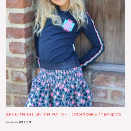
€34.95.
€17.50.
B.Nosy Meisjes jurk met AOP rok – Oxford blauw / flaw spots
€
34.95
€
17.50