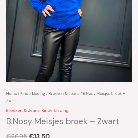
Home
/
Kinderkleding
/
Broeken & Jeans
/ B.Nosy Meisjes broek –
Zwart
Broeken & Jeans
,
Kinderkleding
B.Nosy Meisjes broek – Zwart
€
26.95
€
13.50