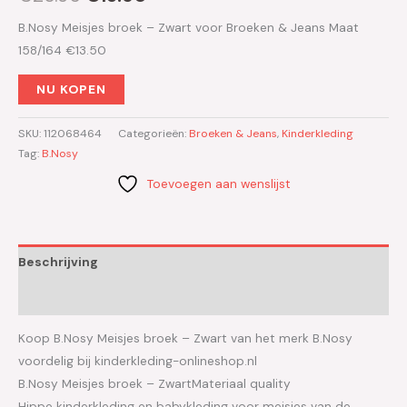
B.Nosy Meisjes broek – Zwart voor Broeken & Jeans Maat
158/164 €13.50
NU KOPEN
SKU:
112068464
Categorieën:
Broeken & Jeans
,
Kinderkleding
Tag:
B.Nosy
Toevoegen aan wenslijst
Beschrijving
Aanvullende informatie
Koop B.Nosy Meisjes broek – Zwart van het merk B.Nosy
voordelig bij kinderkleding-onlineshop.nl
B.Nosy Meisjes broek – ZwartMateriaal quality
Hippe kinderkleding en babykleding voor meisjes van de