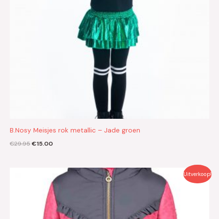
B.Nosy Meisjes rok metallic – Jade groen
€
29.95
€
15.00
Oorspronkelijke
Huidige
Uitverkoop!
prijs
prijs
was:
is:
€74.95.
€30.00.