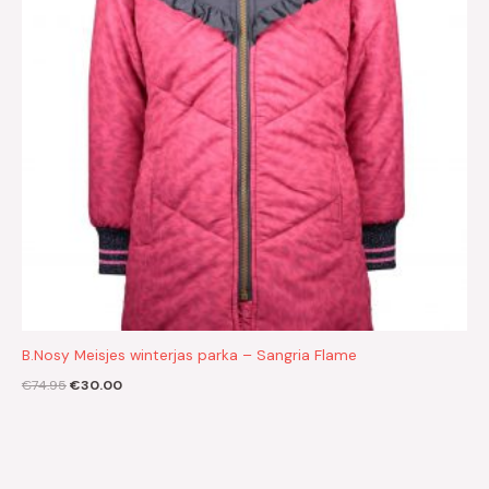
B.Nosy Meisjes winterjas parka – Sangria Flame
€
74.95
€
30.00