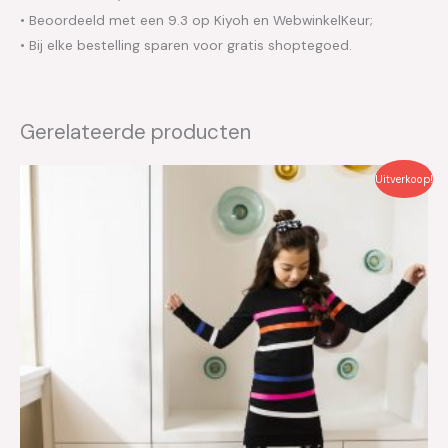
• Beoordeeld met een 9.3 op Kiyoh en WebwinkelKeur;
• Bij elke bestelling sparen voor gratis shoptegoed.
Gerelateerde producten
Oorspronkelijke
Huidige
Uitverkoop!
prijs
prijs
was:
is:
€37.95.
€19.00.