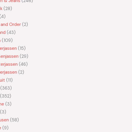
en & Jeans
246
ek
28
4
 and Order
2
and
43
n
109
kerjassen
15
senjassen
29
erjassen
46
erjassen
2
uit
11
363
352
ne
3
3
usen
58
e
9