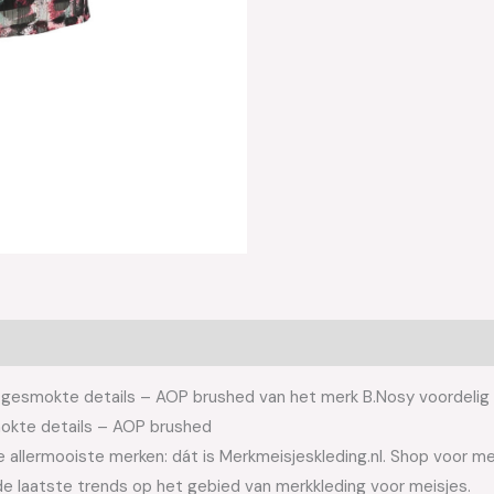
smokte details – AOP brushed van het merk B.Nosy voordelig bij
okte details – AOP brushed
allermooiste merken: dát is Merkmeisjeskleding.nl. Shop voor meis
e laatste trends op het gebied van merkkleding voor meisjes.