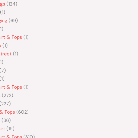
ngs
124
1
ging
69
1
irt & Tops
1
o
1
treet
1
1
7
1
irt & Tops
1
n
272
227
 & Tops
602
t
36
irt
15
irt & Tops
310