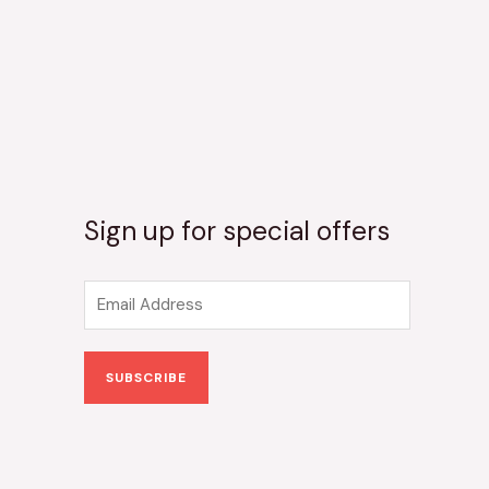
Sign up for special offers
E
m
a
SUBSCRIBE
i
l
*