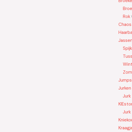
Broek
Bro
Rok
Chaos
Haarb
Jasse
Spij
Tus
Wint
Zom
Jumps
Jurken
Jurk
KIEsto
Jurk
Knieko
Kraagj