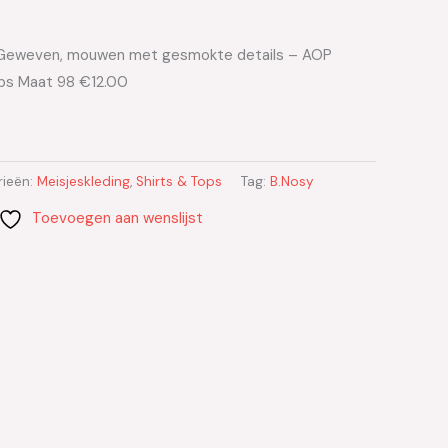
– Geweven, mouwen met gesmokte details – AOP
ops Maat 98 €12.00
rieën:
Meisjeskleding
,
Shirts & Tops
Tag:
B.Nosy
Toevoegen aan wenslijst