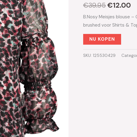
€
39.95
€
12.00
B.Nosy Meisjes blouse 
brushed voor Shirts & T
NU KOPEN
SKU:
125530429
Catego