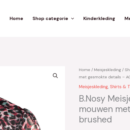
Home
Shop categorie
Kinderkleding
Me
Home
/
Meisjeskleding
/
Sh
Oorspron
H
met gesmokte details – A
prijs
pr
Meisjeskleding
,
Shirts & 
was:
is
B.Nosy Meisj
mouwen met 
€39.95.
€
brushed