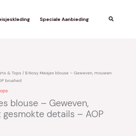
Zoeken
isjeskleding
Speciale Aanbieding
irts & Tops
/ B.Nosy Meisjes blouse – Geweven, mouwen
kelijke
uidige
OP brushed
ijs
Tops
:
es blouse – Geweven,
gesmokte details – AOP
12.00.