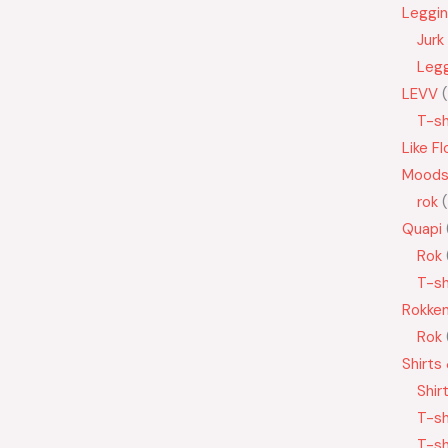
Leggi
Jurk
Leg
LEVV
T-sh
Like Fl
Moods
rok
Quapi
Rok
T-sh
Rokke
Rok
Shirts
Shir
T-sh
T-sh