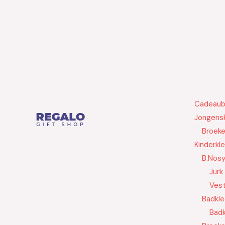
Cadeau
Jongensk
Broek
Kinderkl
B.Nos
Jurk
Ves
Badkle
Badk