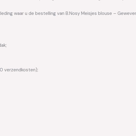
skleding waar u de bestelling van B.Nosy Meisjes blouse – Gewe
dak;
50 verzendkosten);