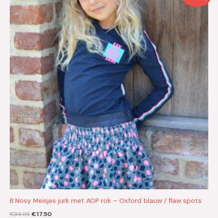
prijs
prijs
was:
is:
€34.95.
€17.50.
B.Nosy Meisjes jurk met AOP rok – Oxford blauw / flaw spots
€
34.95
€
17.50