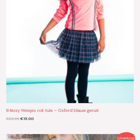
B.Nosy Meisjes rok tule – Oxford blauw geruit
€
29.95
€
15.00
Oorspronkelijke
Huidige
Uitverkoop!