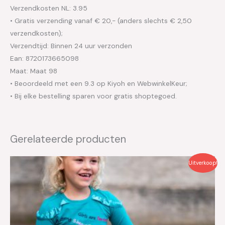
Verzendkosten NL: 3.95
• Gratis verzending vanaf € 20,- (anders slechts € 2,50
verzendkosten);
Verzendtijd: Binnen 24 uur verzonden
Ean: 8720173665098
Maat: Maat 98
• Beoordeeld met een 9.3 op Kiyoh en WebwinkelKeur;
• Bij elke bestelling sparen voor gratis shoptegoed.
Gerelateerde producten
Oorspronkelijke
Huidige
Uitverkoop!
prijs
prijs
was:
is:
€26.95.
€13.50.