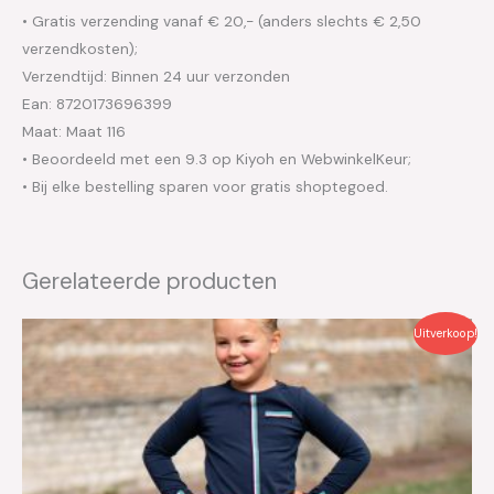
• Gratis verzending vanaf € 20,- (anders slechts € 2,50
verzendkosten);
Verzendtijd: Binnen 24 uur verzonden
Ean: 8720173696399
Maat: Maat 116
• Beoordeeld met een 9.3 op Kiyoh en WebwinkelKeur;
• Bij elke bestelling sparen voor gratis shoptegoed.
Gerelateerde producten
Oorspronkelijke
Huidige
Uitverkoop!
prijs
prijs
was:
is:
€39.95.
€20.00.