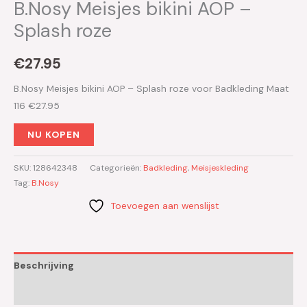
B.Nosy Meisjes bikini AOP –
Splash roze
€
27.95
B.Nosy Meisjes bikini AOP – Splash roze voor Badkleding Maat
116 €27.95
NU KOPEN
SKU:
128642348
Categorieën:
Badkleding
,
Meisjeskleding
Tag:
B.Nosy
Toevoegen aan wenslijst
Beschrijving
Aanvullende informatie