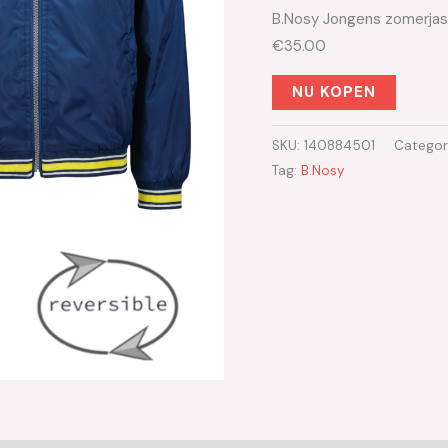
B.Nosy Jongens zomerjas 
€35.00
NU KOPEN
SKU:
140884501
Categor
Tag:
B.Nosy