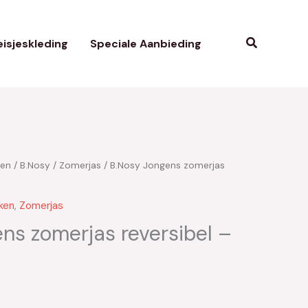
Zoeken
isjeskleding
Speciale Aanbieding
ken
/
B.Nosy
/
Zomerjas
/ B.Nosy Jongens zomerjas
kelijke
uidige
rijs
ken
,
Zomerjas
s:
ns zomerjas reversibel –
35.00.