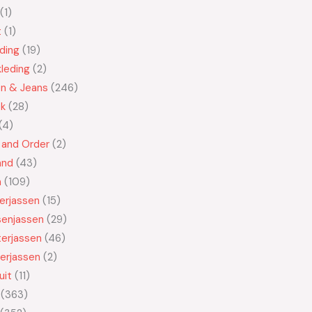
1
t
1
ding
19
leding
2
en & Jeans
246
ek
28
4
 and Order
2
and
43
n
109
kerjassen
15
senjassen
29
erjassen
46
erjassen
2
uit
11
363