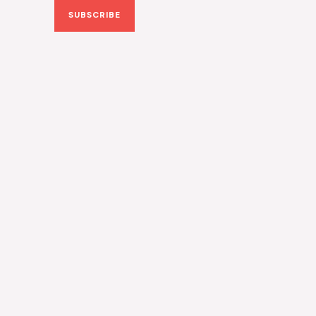
SUBSCRIBE
i
l
*