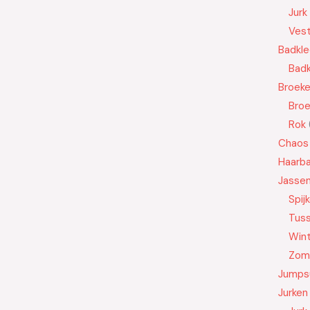
Jurk
Ves
Badkle
Badk
Broek
Bro
Rok
Chaos
Haarb
Jasse
Spij
Tus
Wint
Zom
Jumps
Jurken