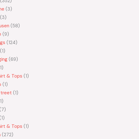
352
ne
3
3
usen
58
e
9
ngs
124
1
ging
69
1
irt & Tops
1
o
1
treet
1
1
7
1
irt & Tops
1
n
272