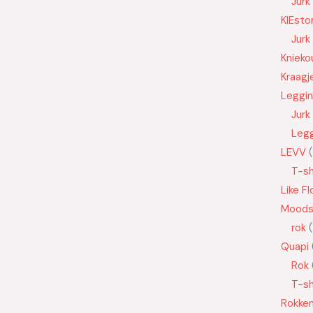
Jurk
KIEsto
Jurk
Knieko
Kraagj
Leggi
Jurk
Leg
LEVV
T-sh
Like Fl
Moods
rok
Quapi
Rok
T-sh
Rokke