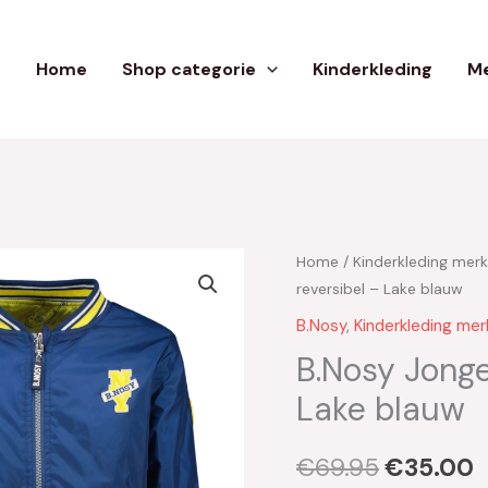
Home
Shop categorie
Kinderkleding
Me
Home
/
Kinderkleding mer
Oorspron
H
reversibel – Lake blauw
prijs
p
B.Nosy
,
Kinderkleding mer
was:
i
B.Nosy Jonge
Lake blauw
€69.95.
€
€
69.95
€
35.00