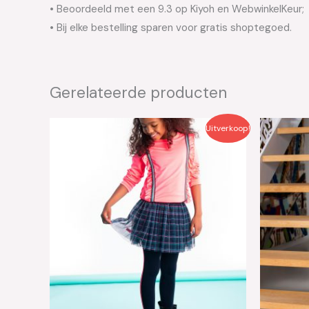
• Beoordeeld met een 9.3 op Kiyoh en WebwinkelKeur;
• Bij elke bestelling sparen voor gratis shoptegoed.
Gerelateerde producten
Oorspronkelijke
Huidige
Oo
Uitverkoop!
prijs
prijs
pri
was:
is:
wa
€29.95.
€15.00.
€3