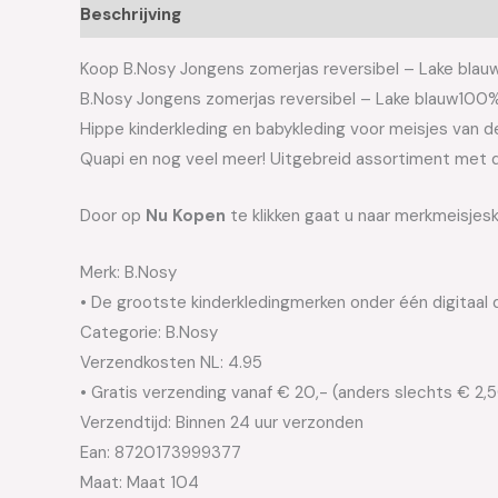
Beschrijving
Aanvullende informatie
Koop B.Nosy Jongens zomerjas reversibel – Lake blauw 
B.Nosy Jongens zomerjas reversibel – Lake blauw100
Hippe kinderkleding en babykleding voor meisjes van de 
Quapi en nog veel meer! Uitgebreid assortiment met d
Door op
Nu Kopen
te klikken gaat u naar merkmeisjesk
Merk: B.Nosy
• De grootste kinderkledingmerken onder één digitaal 
Categorie: B.Nosy
Verzendkosten NL: 4.95
• Gratis verzending vanaf € 20,- (anders slechts € 2,
Verzendtijd: Binnen 24 uur verzonden
Ean: 8720173999377
Maat: Maat 104