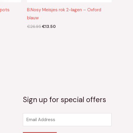
spots
B.Nosy Meisjes rok 2-lagen – Oxford
blauw
€
26.95
€
13.50
Sign up for special offers
E
m
a