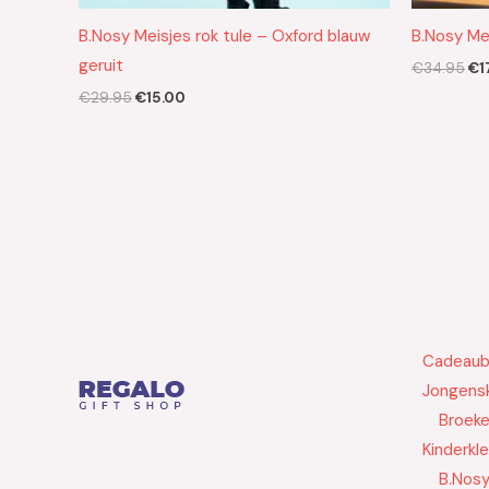
B.Nosy Meisjes rok tule – Oxford blauw
B.Nosy Mei
geruit
€
34.95
€
1
€
29.95
€
15.00
Cadeau
Jongensk
Broek
Kinderkl
B.Nos