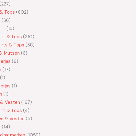
227
 & Tops
602
t
36
irt
15
irt & Tops
310
irts & Tops
38
 & Mutsen
6
erjas
6
n
17
1
erjas
1
m
1
 & Vesten
167
irt & Tops
4
en & Vesten
5
t
14
eding merken
1059