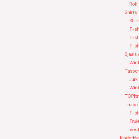
Rok
Shirts
Shir
T-sh
T-sh
T-sh
Sjaals
Wint
Tasse
Jurk
Wint
TOPit
Truien
T-sh
Trui
Ves
Kinderkl