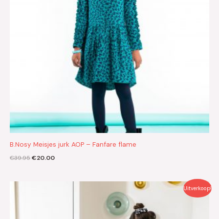
B.Nosy Meisjes jurk AOP – Fanfare flame
€
39.95
€
20.00
Oorspronkelijke
Huidige
Uitverkoop!
prijs
prijs
was:
is:
€37.95.
€19.00.