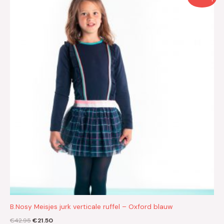
prijs
prijs
was:
is:
€42.95.
€21.50.
B.Nosy Meisjes jurk verticale ruffel – Oxford blauw
€
42.95
€
21.50