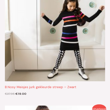
B.Nosy Meisjes jurk gekleurde streep – Zwart
€
37.95
€
19.00
Oorspronkelijke
Huidige
Uitverkoop!