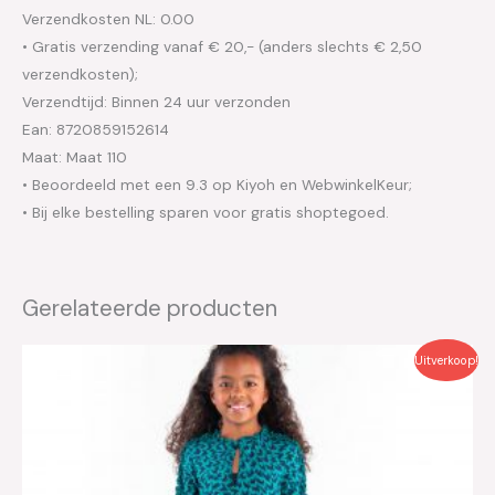
Verzendkosten NL: 0.00
• Gratis verzending vanaf € 20,- (anders slechts € 2,50
verzendkosten);
Verzendtijd: Binnen 24 uur verzonden
Ean: 8720859152614
Maat: Maat 110
• Beoordeeld met een 9.3 op Kiyoh en WebwinkelKeur;
• Bij elke bestelling sparen voor gratis shoptegoed.
Gerelateerde producten
Oorspronkelijke
Huidige
Uitverkoop!
prijs
prijs
was:
is:
€39.95.
€20.00.