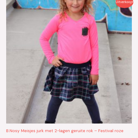
Uitverkoop!
prijs
prijs
was:
is:
€39.95.
€20.00.
B.Nosy Meisjes jurk met 2-lagen geruite rok – Festival roze