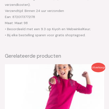
verzendkosten);
Verzendtijd: Binnen 24 uur verzonden
Ean: 8720173772178
Maat: Maat 98
• Beoordeeld met een 9.3 op Kiyoh en WebwinkelKeur;
• Bij elke bestelling sparen voor gratis shoptegoed.
Gerelateerde producten
Oorspronkelijke
Huidige
Uitverkoop!
prijs
prijs
was:
is:
€29.95.
€15.00.