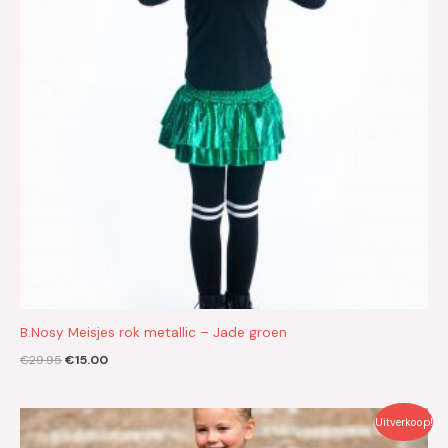
B.Nosy Meisjes rok metallic – Jade groen
€
29.95
€
15.00
Oorspronkelijke
Huidige
Uitverkoop!
prijs
prijs
was:
is: