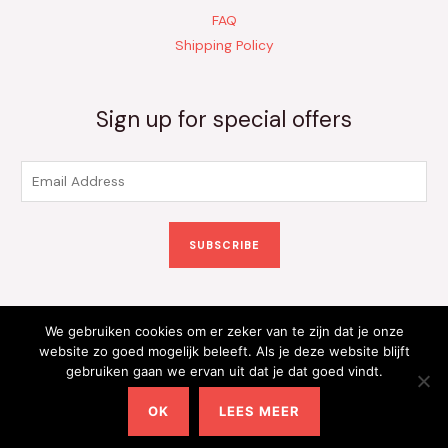
FAQ
Shipping Policy
Sign up for special offers
E
m
a
SUBSCRIBE
i
l
*
We gebruiken cookies om er zeker van te zijn dat je onze
Copyright © 2026 Kinderkleding Onlineshop | Powered by
website zo goed mogelijk beleeft. Als je deze website blijft
gebruiken gaan we ervan uit dat je dat goed vindt.
Kinderkleding Onlineshop
OK
LEES MEER