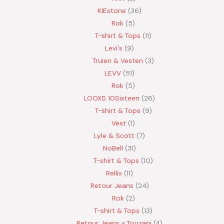
KIEstone
36
Rok
5
T-shirt & Tops
11
Levi's
9
Truien & Vesten
3
LEVV
51
Rok
5
LOOXS 10Sixteen
26
T-shirt & Tops
9
Vest
1
Lyle & Scott
7
NoBell
31
T-shirt & Tops
10
Rellix
11
Retour Jeans
24
Rok
2
T-shirt & Tops
13
Retour Jeans x Touzani
4