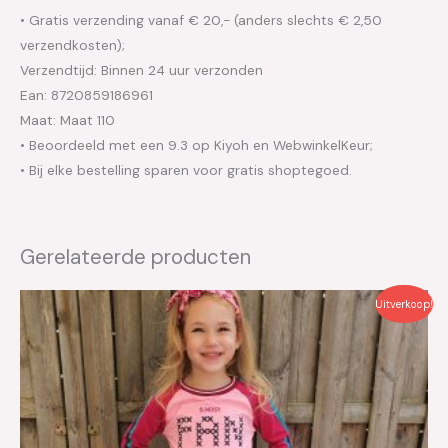
• Gratis verzending vanaf € 20,- (anders slechts € 2,50
verzendkosten);
Verzendtijd: Binnen 24 uur verzonden
Ean: 8720859186961
Maat: Maat 110
• Beoordeeld met een 9.3 op Kiyoh en WebwinkelKeur;
• Bij elke bestelling sparen voor gratis shoptegoed.
Gerelateerde producten
Oorspronkelijke
Huidige
Uitverkoop!
prijs
prijs
was:
is:
€26.95.
€13.50.