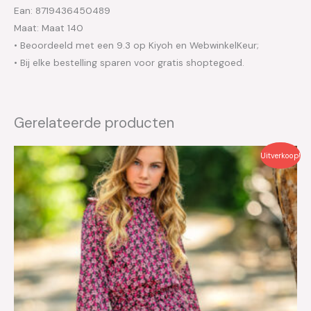
Ean: 8719436450489
Maat: Maat 140
• Beoordeeld met een 9.3 op Kiyoh en WebwinkelKeur;
• Bij elke bestelling sparen voor gratis shoptegoed.
Gerelateerde producten
Oorspronkelijke
Huidige
Uitverkoop!
prijs
prijs
was:
is:
€59.95.
€30.00.