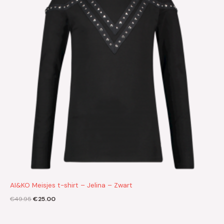
AI&KO Meisjes t-shirt – Jelina – Zwart
€
49.95
€
25.00