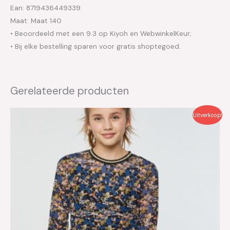
Ean: 8719436449339
Maat: Maat 140
• Beoordeeld met een 9.3 op Kiyoh en WebwinkelKeur;
• Bij elke bestelling sparen voor gratis shoptegoed.
Gerelateerde producten
Oorspronkelijke
Huidige
Uitverkoop!
prijs
prijs
was:
is:
€69.95.
€35.00.