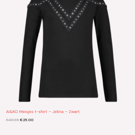
AI&KO Meisjes t-shirt – Jelina – Zwart
€
49.95
€
25.00