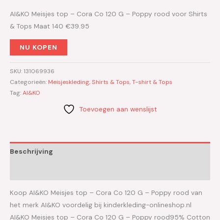
AI&KO Meisjes top – Cora Co 120 G – Poppy rood voor Shirts
& Tops Maat 140 €39.95
NU KOPEN
SKU:
131069936
Categorieën:
Meisjeskleding
,
Shirts & Tops
,
T-shirt & Tops
Tag:
AI&KO
Toevoegen aan wenslijst
Beschrijving
Aanvullende informatie
Koop AI&KO Meisjes top – Cora Co 120 G – Poppy rood van
het merk AI&KO voordelig bij kinderkleding-onlineshop.nl
AI&KO Meisjes top – Cora Co 120 G – Poppy rood95% Cotton