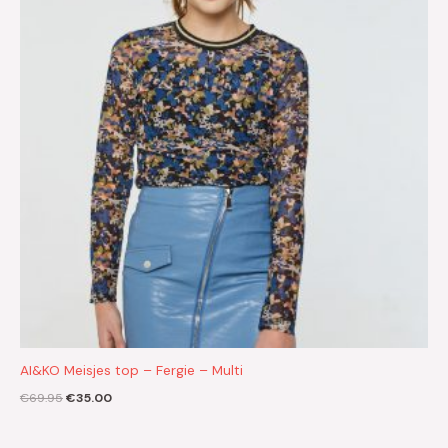
AI&KO Meisjes top – Fergie – Multi
€
69.95
€
35.00