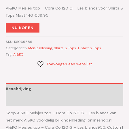
AI&KO Meisjes top – Cora Co 120 G – Les blancs voor Shirts &
Tops Maat 140 €39.95
NU KOPEN
SKU:
131069886
Categorieën:
Meisjeskleding
,
Shirts & Tops
,
T-shirt & Tops
Tag:
AI&KO
Toevoegen aan wenslijst
Beschrijving
Aanvullende informatie
Koop AI&KO Meisjes top – Cora Co 120 G – Les blancs van
het merk AI&KO voordelig bij kinderkleding-onlineshop.nl
AI&KO Meisjes top – Cora Co 120 G – Les blancs95% Cotton |