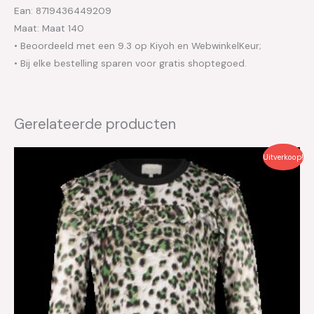
Ean: 8719436449209
Maat: Maat 140
• Beoordeeld met een 9.3 op Kiyoh en WebwinkelKeur;
• Bij elke bestelling sparen voor gratis shoptegoed.
Gerelateerde producten
Oorspronkelijke
Huidige
Uitverkoop!
prijs
prijs
was:
is:
€69.95.
€35.00.