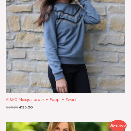
AI&KO Meisjes broek – Poppi – Zwart
€
69.95
€
35.00
Oorspronkelijke
Huidige
Uitverkoop!
prijs
prijs