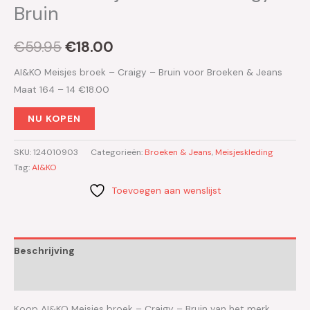
Bruin
€
59.95
€
18.00
AI&KO Meisjes broek – Craigy – Bruin voor Broeken & Jeans
Maat 164 – 14 €18.00
NU KOPEN
SKU:
124010903
Categorieën:
Broeken & Jeans
,
Meisjeskleding
Tag:
AI&KO
Toevoegen aan wenslijst
Beschrijving
Aanvullende informatie
Koop AI&KO Meisjes broek – Craigy – Bruin van het merk