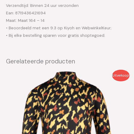
Verzendtijd: Binnen 24 uur verzonden
Ean: 8719436421694
Maat: Maat 164 – 14
• Beoordeeld met een 9.3 op Kiyoh en WebwinkelKeur;
• Bij elke bestelling sparen voor gratis shoptegoed.
Gerelateerde producten
Oorspronkelijke
Huidige
Uitverkoop!
prijs
prijs
was:
is:
€49.95.
€25.00.