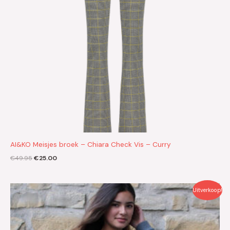
AI&KO Meisjes broek – Chiara Check Vis – Curry
€
49.95
€
25.00
Oorspronkelijke
Huidige
Uitverkoop!
prijs
prijs
was:
is:
€69.95.
€35.00.